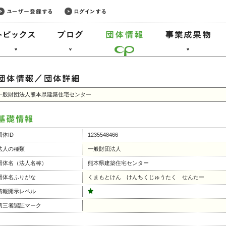
一般財団法人熊本県建築住宅センター
団体ID
1235548466
法人の種類
一般財団法人
団体名（法人名称）
熊本県建築住宅センター
団体名ふりがな
くまもとけん けんちくじゅうたく せんたー
情報開示レベル
第三者認証マーク