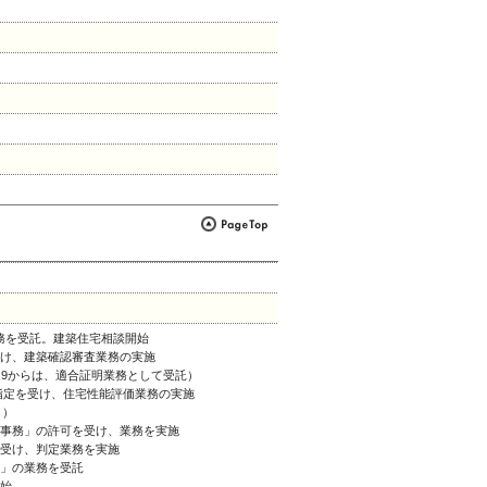
務を受託。建築住宅相談開始
受け、建築確認審査業務の実施
5.9からは、適合証明業務として受託）
の指定を受け、住宅性能評価業務の実施
」）
録事務」の許可を受け、業務を実施
を受け、判定業務を実施
険」の業務を受託
開始