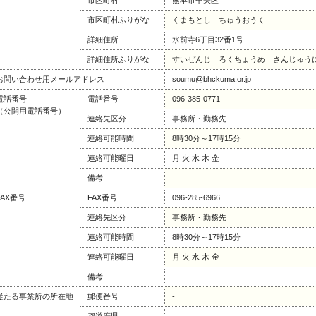
市区町村
熊本市中央区
市区町村ふりがな
くまもとし ちゅうおうく
詳細住所
水前寺6丁目32番1号
詳細住所ふりがな
すいぜんじ ろくちょうめ さんじゅう
お問い合わせ用メールアドレス
soumu@bhckuma.or.jp
電話番号
電話番号
096-385-0771
（公開用電話番号）
連絡先区分
事務所・勤務先
連絡可能時間
8時30分～17時15分
連絡可能曜日
月 火 水 木 金
備考
FAX番号
FAX番号
096-285-6966
連絡先区分
事務所・勤務先
連絡可能時間
8時30分～17時15分
連絡可能曜日
月 火 水 木 金
備考
従たる事業所の所在地
郵便番号
-