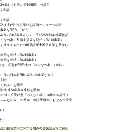
き高齢者向け住宅の登録機関」の指定
度を創設
度を創設
価及び適合性判定業務を評価センターへ移管
業を受託(～R2.3)
ち基金の助成事業として、平成28年熊本地震被災
の家）整備支援等を開始（第1期事業）
化を推進するための耐震診断士派遣事業を県から
成契約を締結（第2期事業）
成契約を締結（第3期事業）
のうち、応急仮設団地の「みんなの家」11棟の
完了に伴い日本財団助成第2期事業が完了
を開始
ゃんねる」を開設
減住宅補助金審査業務を開始
業に係る公民館型「みんなの家」10棟の建設完了
「みんなの家」の整備・仮設団地等における住環境
完了
完了
び建築住宅技術に関する知識の啓発普及等に努め、