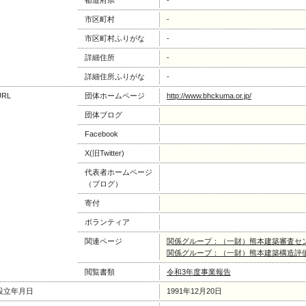
都道府県
-
市区町村
-
市区町村ふりがな
-
詳細住所
-
詳細住所ふりがな
-
URL
団体ホームページ
http://www.bhckuma.or.jp/
団体ブログ
Facebook
X(旧Twitter)
代表者ホームページ
（ブログ）
寄付
ボランティア
関連ページ
関係グループ：（一財）熊本建築審査セ
関係グループ：（一財）熊本建築構造評
閲覧書類
令和3年度事業報告
設立年月日
1991年12月20日