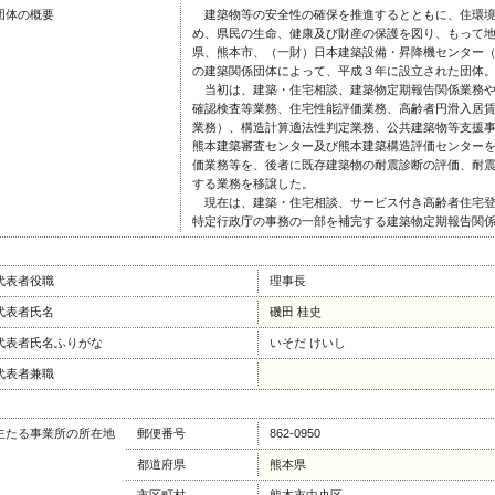
団体の概要
建築物等の安全性の確保を推進するとともに、住環境
め、県民の生命、健康及び財産の保護を図り、もって
県、熊本市、（一財）日本建築設備・昇降機センター
の建築関係団体によって、平成３年に設立された団体
当初は、建築・住宅相談、建築物定期報告関係業務や
確認検査等業務、住宅性能評価業務、高齢者円滑入居
業務）、構造計算適法性判定業務、公共建築物等支援
熊本建築審査センター及び熊本建築構造評価センター
価業務等を、後者に既存建築物の耐震診断の評価、耐
する業務を移譲した。
現在は、建築・住宅相談、サービス付き高齢者住宅登
特定行政庁の事務の一部を補完する建築物定期報告関
代表者役職
理事長
代表者氏名
磯田 桂史
代表者氏名ふりがな
いそだ けいし
代表者兼職
主たる事業所の所在地
郵便番号
862-0950
都道府県
熊本県