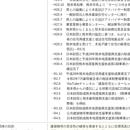
・H23.10 熊本県知事、熊本市長より「サービス付
・H25.2 県との協働により木造設計アドバイザー制
・H25.4 一般財団法人熊本建築住宅センターに移行
・H25.7 県との協働によりＵＤ設計アドバイザー制
・H27.6 審査業務を審査センターへ、耐診断等の評
・H28.5 熊本県からくまもと型木造伝統構法普及促進事
・H28.8 日本財団と熊本県の協定に基づき、わがま
者の住宅再建支援と仮設住宅団地集会所（みんな
・H29.2 熊本地震を受けて、木造戸建て住宅の耐震
受託(～R3.3)
・H29.4 日本財団と平成29年熊本地震復興支援の助
・H30.4 日本財団と平成30年熊本地震復興支援の助
・H30.4 日本財団熊本地震復興支援助成第1期事業
建設完了
・R1.10 平成28年熊本地震住宅再建支援助成事業
・R2.7 令和2年7月豪雨被災者の相談体制整備事業
・R2.8 YouTubeチャンネル「建築住宅センターち
・R3.4 熊本県からの委託による球磨川流域CO2削
・R3.5 日本財団助成熊本地震復興支援第1・3期事
・R3.6 日本財団と熊本豪雨復興支援の助成契約（
整備）を締結
・R3.10 日本財団助成熊本地震復興支援第1期事業が
・R4.1 公共建築物等整備技術支援事業を開始
・R4.5 日本財団助成熊本地震復興支援第3期事業が
団体の目的
建築物等の安全性の確保を推進するとともに住環境及