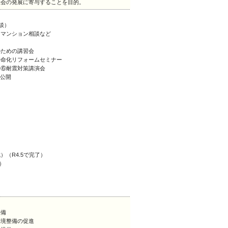
社会の発展に寄与することを目的。
談）
マンション相談など
ための講習会
命化リフォームセミナー
⑥耐震対策講演会
を公開
（R4.5で完了）
）
整備
環境整備の促進