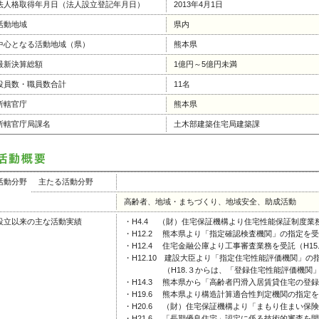
法人格取得年月日（法人設立登記年月日）
2013年4月1日
活動地域
県内
中心となる活動地域（県）
熊本県
最新決算総額
1億円～5億円未満
役員数・職員数合計
11名
所轄官庁
熊本県
所轄官庁局課名
土木部建築住宅局建築課
活動分野
主たる活動分野
高齢者、地域・まちづくり、地域安全、助成活動
設立以来の主な活動実績
・H4.4 （財）住宅保証機構より住宅性能保証制度業
・H12.2 熊本県より「指定確認検査機関」の指定を
・H12.4 住宅金融公庫より工事審査業務を受託（H1
・H12.10 建設大臣より「指定住宅性能評価機関」
（H18.３からは、「登録住宅性能評価機関
・H14.3 熊本県から「高齢者円滑入居賃貸住宅の登
・H19.6 熊本県より構造計算適合性判定機関の指定
・H20.6 （財）住宅保証機構より「まもり住まい保
・H21.6 「長期優良住宅」認定に係る技術的審査を