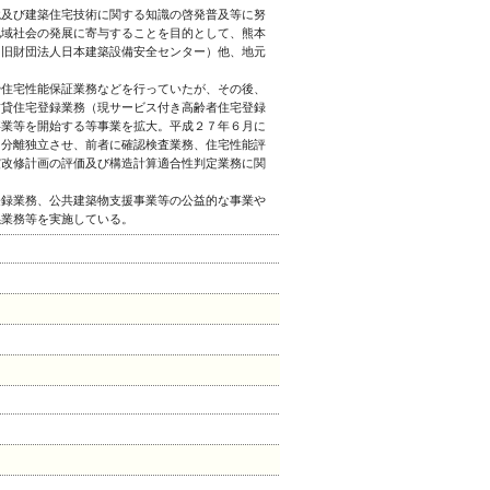
及び建築住宅技術に関する知識の啓発普及等に努
地域社会の発展に寄与することを目的として、熊本
（旧財団法人日本建築設備安全センター）他、地元
。
住宅性能保証業務などを行っていたが、その後、
賃貸住宅登録業務（現サービス付き高齢者住宅登録
事業等を開始する等事業を拡大。平成２７年６月に
を分離独立させ、前者に確認検査業務、住宅性能評
震改修計画の評価及び構造計算適合性判定業務に関
録業務、公共建築物支援事業等の公益的な事業や
係業務等を実施している。