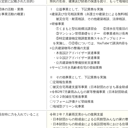
（定款に記載された目的）
県民の生命、健康及び財産の保護を図り、もって地域
団体の活動・業務
Ⅰ 公益事業として、下記業務を実施
（事業活動の概要）
○建築及び住宅相談業務（弁護士や建築士による無料相
被災住宅・耐震相談、その他建築相談、法律相談、
○研修事業
①くまもと型伝統構法講習会 ②浸水住宅復旧の
③マンション管理基礎セミナー ④事業者向け長寿
⑤特定建築物定期調査業務スキルアップセミナー 
を実施し、①②⑥については、YouTubeで講演内容
○公共建築物等の整備の支援
・木造設計アドバイザー派遣事業
・ＵＤ設計アドバイザー派遣事業
・公共建築物等整備技術支援事業
○サービス付き高齢者住宅の登録業務
Ⅱ その他事業として、下記業務を実施
〇定期報告業務
〇被災住宅再建支援等事業（日本財団わがまち基金助成）
○令和2年7月豪雨みんなの家等整備事業（日本財団助成
〇ＣＯ２削減住宅推進事業
〇リフォーム評価ナビ登録推進
〇地域型グリーン化事業
現在特に力を入れていること
令和２年７月豪雨災害からの復興支援
・日本財団からの助成金による公民館型みんなの家の
・日本財団からの助成金による仮設団地等における住