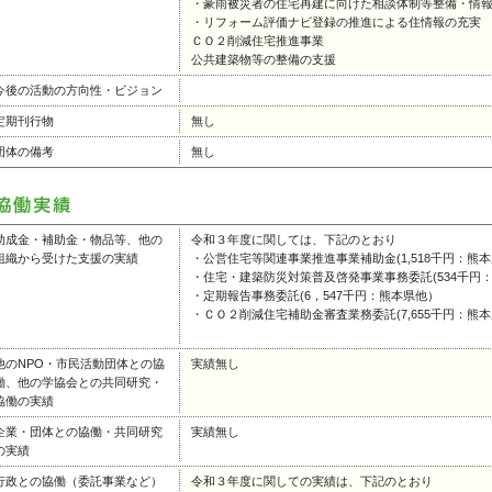
・豪雨被災者の住宅再建に向けた相談体制等整備・情
・リフォーム評価ナビ登録の推進による住情報の充実
ＣＯ２削減住宅推進事業
公共建築物等の整備の支援
今後の活動の方向性・ビジョン
定期刊行物
無し
団体の備考
無し
助成金・補助金・物品等、他の
令和３年度に関しては、下記のとおり
組織から受けた支援の実績
・公営住宅等関連事業推進事業補助金(1,518千円：熊
・住宅・建築防災対策普及啓発事業事務委託(534千円
・定期報告事務委託(6，547千円：熊本県他）
・ＣＯ２削減住宅補助金審査業務委託(7,655千円：熊本
他のNPO・市民活動団体との協
実績無し
働、他の学協会との共同研究・
協働の実績
企業・団体との協働・共同研究
実績無し
の実績
行政との協働（委託事業など）
令和３年度に関しての実績は、下記のとおり