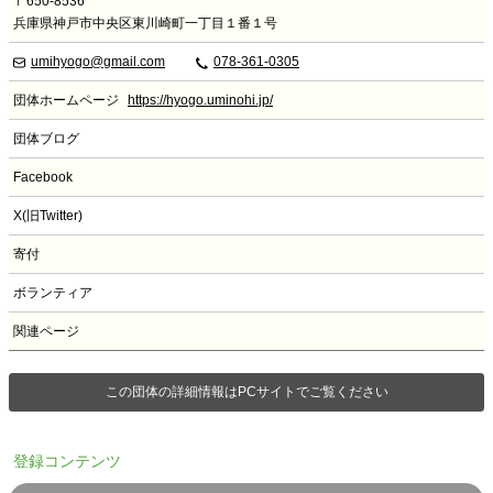
〒650-8536
兵庫県神戸市中央区東川崎町一丁目１番１号
umihyogo@gmail.com
078-361-0305
団体ホームページ
https://hyogo.uminohi.jp/
団体ブログ
Facebook
X(旧Twitter)
寄付
ボランティア
関連ページ
この団体の詳細情報はPCサイトでご覧ください
登録コンテンツ