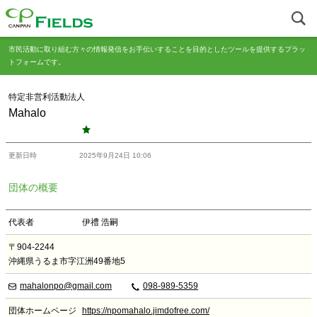
市民活動に取り組む方々の情報発信をお手伝いすることを目的としたツールを提供するプラッ
トフォームです。
特定非営利活動法人
Mahalo
更新日時
2025年9月24日 10:06
団体の概要
代表者
伊禮 浩嗣
〒904-2244
沖縄県うるま市字江洲49番地5
mahalonpo@gmail.com
098-989-5359
団体ホームページ
https://npomahalo.jimdofree.com/