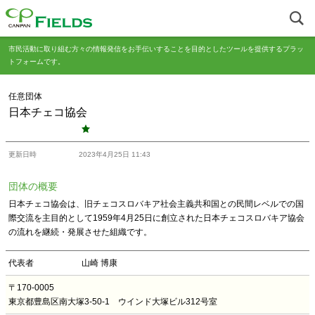
市民活動に取り組む方々の情報発信をお手伝いすることを目的としたツールを提供するプラッ
トフォームです。
任意団体
日本チェコ協会
更新日時
2023年4月25日 11:43
団体の概要
日本チェコ協会は、旧チェコスロバキア社会主義共和国との民間レベルでの国
際交流を主目的として1959年4月25日に創立された日本チェコスロバキア協会
の流れを継続・発展させた組織です。
代表者
山崎 博康
〒170-0005
東京都豊島区南大塚3-50-1 ウインド大塚ビル312号室