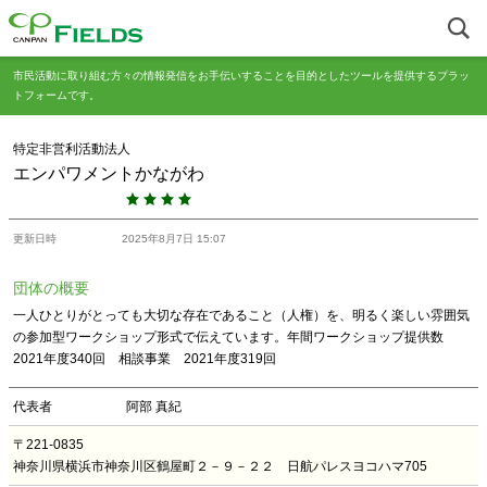
市民活動に取り組む方々の情報発信をお手伝いすることを目的としたツールを提供するプラッ
トフォームです。
特定非営利活動法人
エンパワメントかながわ
更新日時
2025年8月7日 15:07
団体の概要
一人ひとりがとっても大切な存在であること（人権）を、明るく楽しい雰囲気
の参加型ワークショップ形式で伝えています。年間ワークショップ提供数
2021年度340回 相談事業 2021年度319回
代表者
阿部 真紀
〒221-0835
神奈川県横浜市神奈川区鶴屋町２－９－２２ 日航パレスヨコハマ705