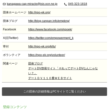
kanagawa-cap-miracle@isis.ocn.ne.jp
045-323-1818
団体ホームページ
http://npo-ek.org/
団体ブログ
http://blog.canpan.info/empkng/
Facebook
https://www.facebook.com/npoek/
X(旧Twitter)
https://twitter.com/empowerment_k
寄付
http://npo-ek.org/kifu/
ボランティア
https://npo-ek.org/volunteer/
関連ページ
団体ブログ
デートDV啓発サイト「それってデートDVなんじゃな
い？」
デートＤＶ１１０番ＷＥＢサイト
この団体の詳細情報はPCサイトでご覧ください
登録コンテンツ