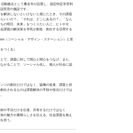
う活動拠点として桑名市が設置し、認定特定非営利
公設民営の施設です。
題を解決しないといけないと感じたとき、その課題
たらいいの？」「それは、どこにあるの？」「なん
たちの明日、未来」をつくりたい人に、ヒトやモ
社会課題の解決策を市民が創造・創出する活用する
 Station（ソーシャル・デザイン・ステーション）と宣
ィをつくる）
ことで、課題に対して関心と関心をつなげ、また、
つながることで、ソーシャル化し、個人が社会に認
テンツの創出だけではなく、協働の促進、課題と担
の創出されるものは課題解決の手段や技法だけでは
る。
技術や手法だけを伝達、共有するだけではなく、
参加の魅力や素晴らしさを伝える。社会課題を抱え
割を担う。