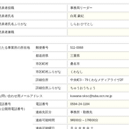
代表者役職
事務局リーダー
代表者氏名
白尾 豪紀
代表者氏名ふりがな
しらお ひでとし
代表者兼職
主たる事業所の所在地
郵便番号
511-0068
都道府県
三重県
市区町村
桑名市
市区町村ふりがな
くわなし
詳細住所
中央町3－79くわなメディアライヴ2F
詳細住所ふりがな
ちゅうおうちょう
お問い合わせ用メールアドレス
kuwana-sksc@tuba.ocn.ne.jp
電話番号
電話番号
0594-24-1184
（公開用電話番号）
連絡先区分
事務所・勤務先
連絡可能時間
9時00分～17時00分
連絡可能曜日
月 火 水 木 金 土