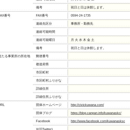
備考
祝日と日は休館します。
FAX番号
FAX番号
0594-24-1735
連絡先区分
事務所・勤務先
連絡可能時間
連絡可能曜日
月 火 水 木 金 土
備考
祝日と日は休館します。
従たる事業所の所在地
郵便番号
都道府県
市区町村
市区町村ふりがな
詳細住所
詳細住所ふりがな
URL
団体ホームページ
http://civickuwana.com/
団体ブログ
https://blog.canpan.info/kuwanaskc/
Facebook
http://www.facebook.com/kuwanasksc
X(旧Twitter)