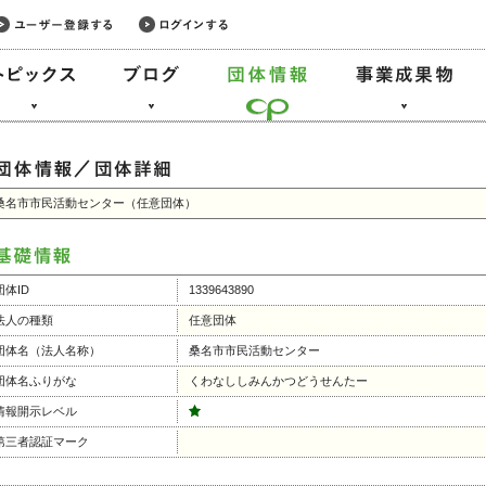
桑名市市民活動センター（任意団体）
団体ID
1339643890
法人の種類
任意団体
団体名（法人名称）
桑名市市民活動センター
団体名ふりがな
くわなししみんかつどうせんたー
情報開示レベル
第三者認証マーク