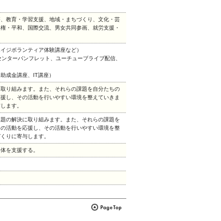
療、教育・学習支援、地域・まちづくり、文化・芸
人権・平和、国際交流、男女共同参画、就労支援・
エイジボランティア体験講座など）
、センターパンフレット、ユーチューブライブ配信、
助成金講座、IT講座）
に取り組みます。また、それらの課題を自分たちの
応援し、その活動を行いやすい環境を整えていきま
与します。
課題の解決に取り組みます。また、それらの課題を
その活動を応援し、その活動を行いやすい環境を整
づくりに寄与します。
団体を支援する。