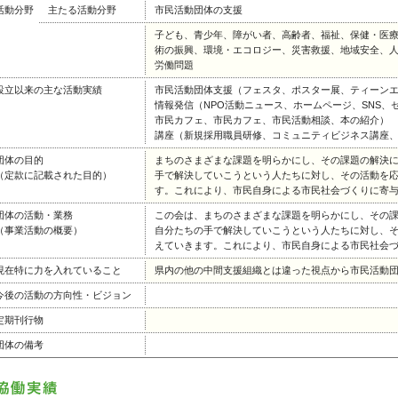
活動分野
主たる活動分野
市民活動団体の支援
子ども、青少年、障がい者、高齢者、福祉、保健・医
術の振興、環境・エコロジー、災害救援、地域安全、
労働問題
設立以来の主な活動実績
市民活動団体支援（フェスタ、ポスター展、ティーン
情報発信（NPO活動ニュース、ホームページ、SNS
市民カフェ、市民カフェ、市民活動相談、本の紹介）
講座（新規採用職員研修、コミュニティビジネス講座、
団体の目的
まちのさまざまな課題を明らかにし、その課題の解決
（定款に記載された目的）
手で解決していこうという人たちに対し、その活動を
す。これにより、市民自身による市民社会づくりに寄
団体の活動・業務
この会は、まちのさまざまな課題を明らかにし、その
（事業活動の概要）
自分たちの手で解決していこうという人たちに対し、
えていきます。これにより、市民自身による市民社会
現在特に力を入れていること
県内の他の中間支援組織とは違った視点から市民活動
今後の活動の方向性・ビジョン
定期刊行物
団体の備考