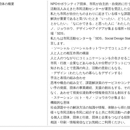
団体の概要
NPOやボランティア団体、市民が自主的・自発的に行
活動法人みえきた市民活動センターが運営を受託した
私たち市民が自分たちのまわりに起きている様々な課
解決が重要であると気づいたとき「いったい、どうし
とかしたい」「なにかできる」と思った人に「わたし
ノ、ジョウホウ、デザインやアイデアが集まる場所＝
場「SDS」
私たちは市民活動センターを「SDS」Social Design
言します。
・ソーシャル（ソーシャルネットワークでコミュニテ
人と人との相互作用の構築
人と人のつながりにコミュニケーションを介在させる
市民・行政・企業などあらゆる人や分野がフラットに
知されることで意識の向上、活動の意欲にもなる。
・デザイン（わたしたちの暮らしをデザインする）
手法と表現の組み合わせ
思考や概念の組み立て、課題解決策のサービスやコン
い手の発掘、団体の事業継続、支援の創出もする。そ
なく、あわせて視覚伝達効果や情報発信方法も創出す
・ステーション（ヒト・モノ・ジョウホウが集まる）
機能的な意味
社会課題やその解決方法の知識や情報、体験から得た
様々な市民活動を市民に紹介すると共に市民活動への
る個人と団体、団体と行政、団体と企業をつなげる役
相談・印刷・情報発信などお気軽にご利用ください。