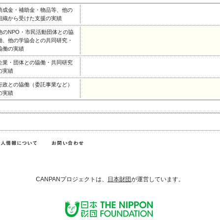
助成金・補助金・物品等、他の
組織から受けた支援の実績
他のNPO・市民活動団体との協
働、他の学協会との共同研究・
協働の実績
企業・団体との協働・共同研究
の実績
行政との協働（委託事業など）
の実績
CANPANプロジェクトは、
日本財団
が運営しています。