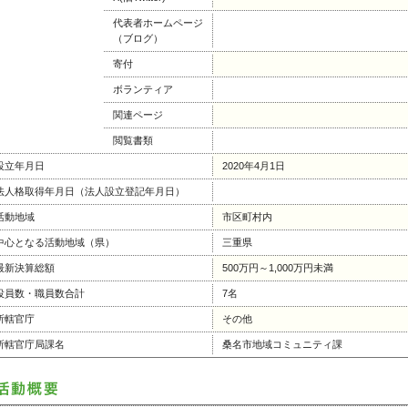
代表者ホームページ
（ブログ）
寄付
ボランティア
関連ページ
閲覧書類
設立年月日
2020年4月1日
法人格取得年月日（法人設立登記年月日）
活動地域
市区町村内
中心となる活動地域（県）
三重県
最新決算総額
500万円～1,000万円未満
役員数・職員数合計
7名
所轄官庁
その他
所轄官庁局課名
桑名市地域コミュニティ課