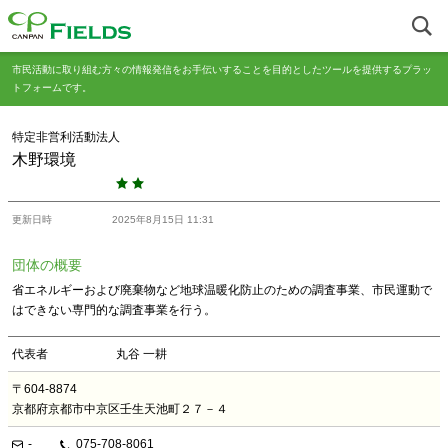
市民活動に取り組む方々の情報発信をお手伝いすることを目的としたツールを提供するプラッ
トフォームです。
特定非営利活動法人
木野環境
更新日時
2025年8月15日 11:31
団体の概要
省エネルギーおよび廃棄物など地球温暖化防止のための調査事業、市民運動で
はできない専門的な調査事業を行う。
代表者
丸谷 一耕
〒604-8874
京都府京都市中京区壬生天池町２７－４
-
075-708-8061