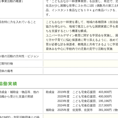
（事業活動の概要）
て「こどもおなか一杯便事業部」を設置し、有志で、
生活が少し困難な世帯に２か月に1回（偶数月の第三土
品、インスタント食品などを１０ｋｇの食品パックを
す。
現在特に力を入れていること
こどもおなか一杯便を通して、地域の各種団体（自治
協力を得ながら、地域で孤立しがちな困窮家庭に手を
ちを支援するという機運を醸成。
ユニバーサルデザイン教育に関する学習会を実施し、
り方や子育てに悩む保護者に寄り添えるように、改め
育が必要な訳を保護者、教職員と共有できるように学
昼休みを中心に学校内での児童の見守り活動を実施
今後の活動の方向性・ビジョン
定期刊行物
団体の備考
助成金・補助金・物品等、他の
助成金 2019年度 こども宅食応援団 403,800円
組織から受けた支援の実績
2020年度 こども宅食応援団、400,000円
2023年度 こども宅食応援団、195,196円
2024年度 こども宅食応援団 217,000円
補助金 2025年度 佐賀県、佐賀市 381,000円（
他のNPO・市民活動団体との協