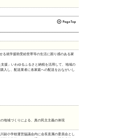
わせる就学援助受給世帯等の生活に困り感のある家
た支援」いわゆるふるさと納税を活用して、地域の
を購入し、配送業者に各家庭への配送をおながいし
発の地域づくりによる、真の民主主義の体現
北川副小学校運営協議会内に会長直属の委員会とし