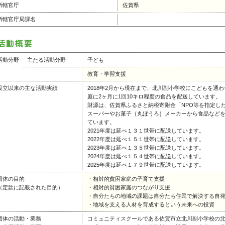
所轄官庁
佐賀県
所轄官庁局課名
活動分野
主たる活動分野
子ども
教育・学習支援
設立以来の主な活動実績
2018年2月から現在まで、北川副小学校にこどもを通
庭に2ヶ月に1回10キロ程度の食品を配送しています。
財源は、佐賀県ふるさと納税寄附金「NPO等を指定し
スーパーやお菓子｛丸ぼうろ｝メーカーから食品など
ています。
2021年度は延べ１３１世帯に配送しています。
2022年度は延べ１５１世帯に配送しています。
2023年度は延べ１３５世帯に配送しています。
2024年度は延べ１５４世帯に配送しています。
2025年度は延べ１７９世帯に配送しています。
団体の目的
・相対的貧困家庭の子育て支援
（定款に記載された目的）
・相対的貧困家庭のつながり支援
・自分たちの地域の課題は自分たち住民で解決する自
・地域を支える人材を育成するという未来への投資
団体の活動・業務
コミュニティスクールである佐賀市立北川副小学校の