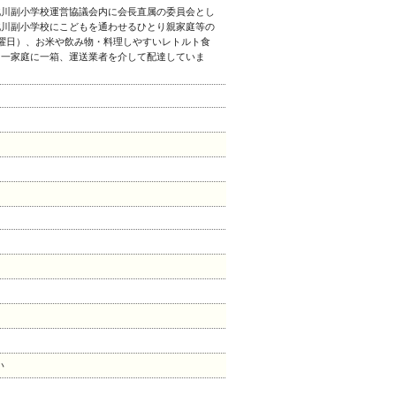
北川副小学校運営協議会内に会長直属の委員会とし
北川副小学校にこどもを通わせるひとり親家庭等の
曜日）、お米や飲み物・料理しやすいレトルト食
、一家庭に一箱、運送業者を介して配達していま
い