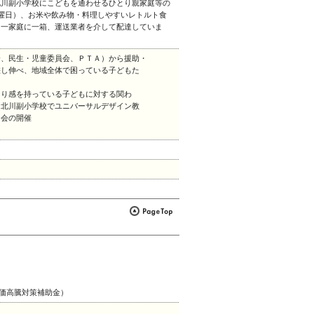
北川副小学校にこどもを通わせるひとり親家庭等の
曜日）、お米や飲み物・料理しやすいレトルト食
、一家庭に一箱、運送業者を介して配達していま
会、民生・児童委員会、ＰＴＡ）から援助・
差し伸べ、地域全体で困っている子どもた
困り感を持っている子どもに対する関わ
て北川副小学校でユニバーサルデザイン教
習会の開催
物価高騰対策補助金）