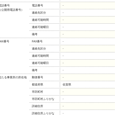
電話番号
電話番号
-
（公開用電話番号）
連絡先区分
-
連絡可能時間
-
連絡可能曜日
-
備考
-
FAX番号
FAX番号
-
連絡先区分
-
連絡可能時間
-
連絡可能曜日
-
備考
-
従たる事業所の所在地
郵便番号
-
都道府県
佐賀県
市区町村
-
市区町村ふりがな
-
詳細住所
-
詳細住所ふりがな
-