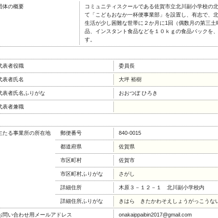
団体の概要
コミュニティスクールである佐賀市立北川副小学校の
て「こどもおなか一杯便事業部」を設置し、有志で、
生活が少し困難な世帯に２か月に1回（偶数月の第三土
品、インスタント食品などを１０ｋｇの食品パックを
す。
代表者役職
委員長
代表者氏名
大坪 裕樹
代表者氏名ふりがな
おおつぼ ひろき
代表者兼職
主たる事業所の所在地
郵便番号
840-0015
都道府県
佐賀県
市区町村
佐賀市
市区町村ふりがな
さがし
詳細住所
木原３－１２－１ 北川副小学校内
詳細住所ふりがな
きはら きたかわそえしょうがっこうな
お問い合わせ用メールアドレス
onakaippaibin2017@gmail.com