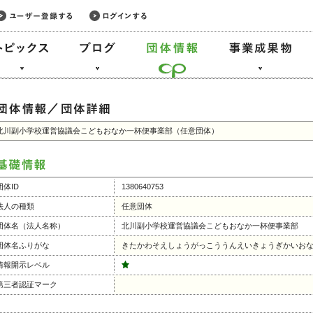
北川副小学校運営協議会こどもおなか一杯便事業部（任意団体）
団体ID
1380640753
法人の種類
任意団体
団体名（法人名称）
北川副小学校運営協議会こどもおなか一杯便事業部
団体名ふりがな
きたかわそえしょうがっこううんえいきょうぎかいお
情報開示レベル
第三者認証マーク