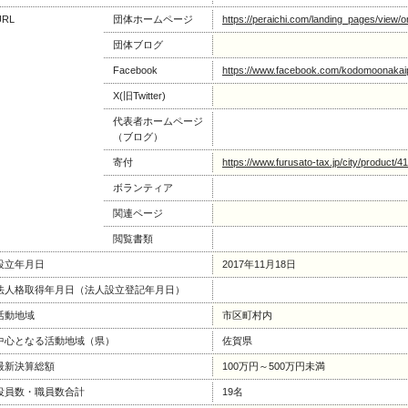
URL
団体ホームページ
https://peraichi.com/landing_pages/view/o
団体ブログ
Facebook
https://www.facebook.com/kodomoonakaip
X(旧Twitter)
代表者ホームページ
（ブログ）
寄付
https://www.furusato-tax.jp/city/product/
ボランティア
関連ページ
閲覧書類
設立年月日
2017年11月18日
法人格取得年月日（法人設立登記年月日）
活動地域
市区町村内
中心となる活動地域（県）
佐賀県
最新決算総額
100万円～500万円未満
役員数・職員数合計
19名