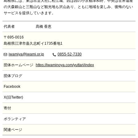
島根県には、東は出雲大社に松江城、西は西の小京都津和野、中央は世界遺産
の大森銀山と三瓶山など観光地も沢山あり、ともに地域を楽しみ、後悔のない
サービスを提供していきます。
代表者
髙橋 香恵
〒695-0016
島根県江津市嘉久志町イ1735番地1
iwamiya@iwami.or.jp
0855-52-7330
団体ホームページ
https://iwaminoya.com/yuttari/index
団体ブログ
Facebook
X(旧Twitter)
寄付
ボランティア
関連ページ