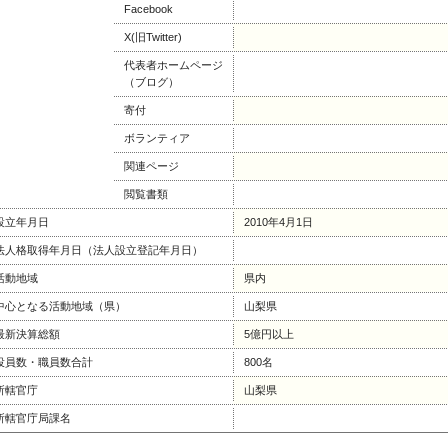
Facebook
X(旧Twitter)
代表者ホームページ
（ブログ）
寄付
ボランティア
関連ページ
閲覧書類
設立年月日
2010年4月1日
法人格取得年月日（法人設立登記年月日）
活動地域
県内
中心となる活動地域（県）
山梨県
最新決算総額
5億円以上
役員数・職員数合計
800名
所轄官庁
山梨県
所轄官庁局課名