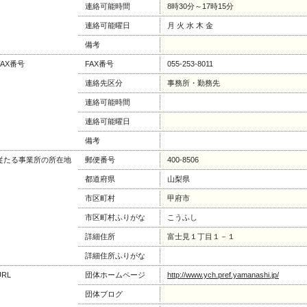
連絡可能時間
8時30分～17時15分
連絡可能曜日
月 火 水 木 金
備考
FAX番号
FAX番号
055-253-8011
連絡先区分
事務所・勤務先
連絡可能時間
連絡可能曜日
備考
従たる事業所の所在地
郵便番号
400-8506
都道府県
山梨県
市区町村
甲府市
市区町村ふりがな
こうふし
詳細住所
富士見１丁目１－１
詳細住所ふりがな
URL
団体ホームページ
http://www.ych.pref.yamanashi.jp/
団体ブログ