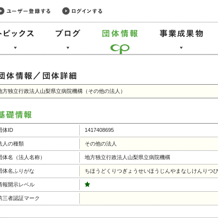
地方独立行政法人山梨県立病院機構（その他の法人）
団体ID
1417408695
法人の種類
その他の法人
団体名（法人名称）
地方独立行政法人山梨県立病院機構
団体名ふりがな
ちほうどくりつぎょうせいほうじんやまなしけんりつ
情報開示レベル
第三者認証マーク