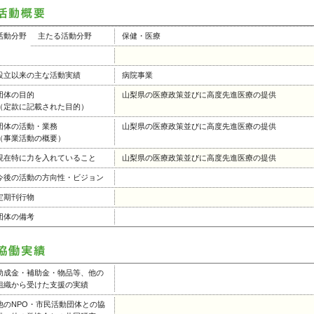
活動分野
主たる活動分野
保健・医療
設立以来の主な活動実績
病院事業
団体の目的
山梨県の医療政策並びに高度先進医療の提供
（定款に記載された目的）
団体の活動・業務
山梨県の医療政策並びに高度先進医療の提供
（事業活動の概要）
現在特に力を入れていること
山梨県の医療政策並びに高度先進医療の提供
今後の活動の方向性・ビジョン
定期刊行物
団体の備考
助成金・補助金・物品等、他の
組織から受けた支援の実績
他のNPO・市民活動団体との協