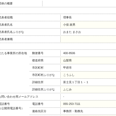
団体の概要
代表者役職
理事長
代表者氏名
小俣 政男
代表者氏名ふりがな
おまた まさお
代表者兼職
主たる事業所の所在地
郵便番号
400-8506
都道府県
山梨県
市区町村
甲府市
市区町村ふりがな
こうふし
詳細住所
富士見１丁目１－１
詳細住所ふりがな
ふじみ
お問い合わせ用メールアドレス
-
電話番号
電話番号
055-253-7111
（公開用電話番号）
連絡先区分
事務所・勤務先