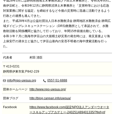
平成28年3月には静岡県熱海土木事務所及び下田土木事務所と、令和元年9月に
南伊豆町と、令和3年12月に静岡県沼津土木事務所と「災害時等における応急
対策業務に関する協定」を締結するなど今後の災害時に迅速に活動できるよう
行政との連携も進んできた。
また、平成28年4月は公益社団法人日本水難救済会 静岡地区水難救済会 静岡広
域ダイビングレスキューステーション（DRS)救難所として承認されて、水難
救助活動を関係機関と協力して行っており、年間15件前後出動している。
令和３年７月に熱海市伊豆山の大規模土砂災害の発生時には、発災直後より海
上保安庁の潜水士と協力して伊豆山港内の安否不明者の海中捜索活動を行っ
た。
代表者
村田 清臣
〒413-0231
静岡県伊東市富戸842-229
info@npo-uwsua.org
0557-51-6888
団体ホームページ
http://www.npo-uwsua.org/
団体ブログ
http://blog.canpan.info/uwsua/
Facebook
https://www.facebook.com/認定NPO法人アンダーウオータ
ースキルアップアカデミー-240251489401335/?fref=nf