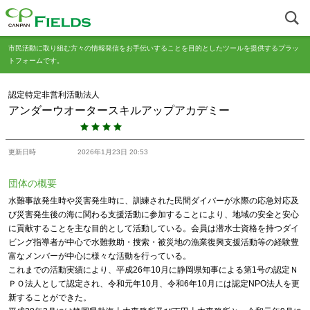
市民活動に取り組む方々の情報発信をお手伝いすることを目的としたツールを提供するプラッ
トフォームです。
認定特定非営利活動法人
アンダーウオータースキルアップアカデミー
更新日時
2026年1月23日 20:53
団体の概要
水難事故発生時や災害発生時に、訓練された民間ダイバーが水際の応急対応及
び災害発生後の海に関わる支援活動に参加することにより、地域の安全と安心
に貢献することを主な目的として活動している。会員は潜水士資格を持つダイ
ビング指導者が中心で水難救助・捜索・被災地の漁業復興支援活動等の経験豊
富なメンバーが中心に様々な活動を行っている。
これまでの活動実績により、平成26年10月に静岡県知事による第1号の認定Ｎ
ＰＯ法人として認定され、令和元年10月、令和6年10月には認定NPO法人を更
新することができた。