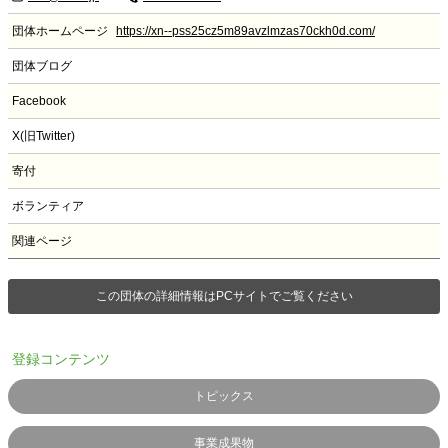
団体ホームページ
https://xn--pss25cz5m89avzlmzas70ckh0d.com/
団体ブログ
Facebook
X(旧Twitter)
寄付
ボランティア
関連ページ
この団体の詳細情報はPCサイトでご覧ください
登録コンテンツ
トピックス
事業成果物