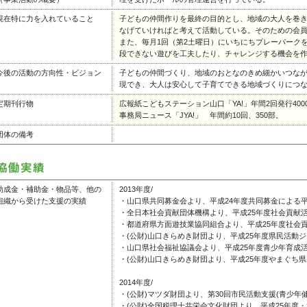
現在特に力を入れていること
子どもの仲間作りを最終の目的とし、地域の大人を巻
なげていければと考えて活動している。そのための会
また、毎月1回（第2土曜日）にいちにちプレーパーク
段できない遊びを工夫したり、チャレンジする機会を
今後の活動の方向性・ビジョン
子どもの仲間づくり、地域のおとなのきめ細かいつな
現でき、大人は安心して子育てできる地域づくりにつ
定期刊行物
広報紙こどもステーション山口「YA!」年間2回発行400
事務局ニュース「JYA!」 年間約10回、350部。
団体の備考
助成金・補助金・物品等、他の
2013年度/
組織から受けた支援の実績
・山口県共同募金会より、平成24年度共同募金による平
・全日本社会貢献団体機構より、平成25年度社会貢献活
・都道府県方面遊技業協同組合より、平成25年度社会貢
・(公財)山口きらめき財団より、平成25年度県民活動
・山口県社会福祉協議会より、平成25年度青少年育成活動
・(公財)山口きらめき財団より、平成25年度やまぐち
2014年度/
・(公財)マツダ財団より、第30回市民活動支援(青少年
・(公財)全国税理士共栄会文化財団より、平成25年度・