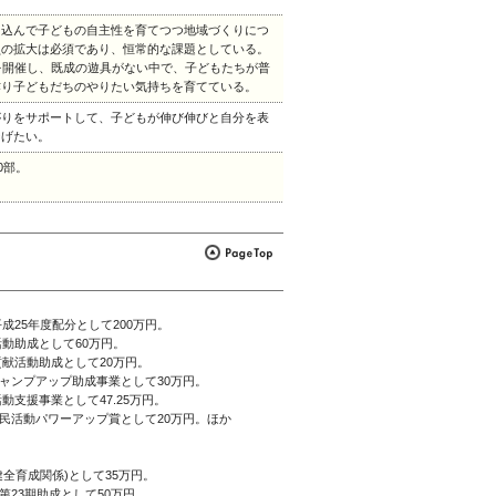
き込んで子どもの自主性を育てつつ地域づくりにつ
員の拡大は必須であり、恒常的な課題としている。
を開催し、既成の遊具がない中で、子どもたちが普
作り子どもだちのやりたい気持ちを育てている。
がりをサポートして、子どもが伸び伸びと自分を表
なげたい。
0部。
成25年度配分として200万円。
動助成として60万円。
献活動助成として20万円。
ジャンプアップ助成事業として30万円。
支援事業として47.25万円。
県民活動パワーアップ賞として20万円。ほか
健全育成関係)として35万円。
第23期助成として50万円。