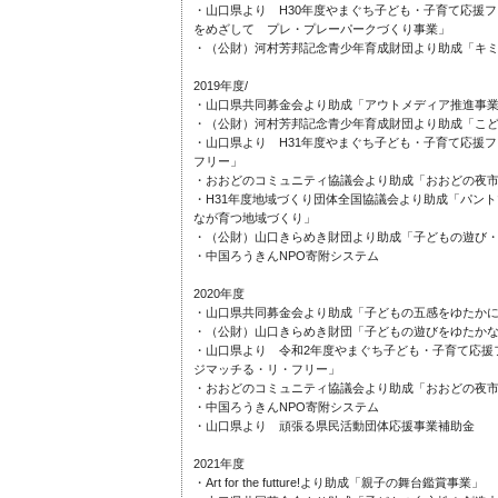
・山口県より H30年度やまぐち子ども・子育て応援
をめざして プレ・プレーパークづくり事業」
・（公財）河村芳邦記念青少年育成財団より助成「キミ
2019年度/
・山口県共同募金会より助成「アウトメディア推進事
・（公財）河村芳邦記念青少年育成財団より助成「こ
・山口県より H31年度やまぐち子ども・子育て応援
フリー」
・おおどのコミュニティ協議会より助成「おおどの夜市”
・H31年度地域づくり団体全国協議会より助成「パン
なが育つ地域づくり」
・（公財）山口きらめき財団より助成「子どもの遊び
・中国ろうきんNPO寄附システム
2020年度
・山口県共同募金会より助成「子どもの五感をゆたか
・（公財）山口きらめき財団「子どもの遊びをゆたか
・山口県より 令和2年度やまぐち子ども・子育て応援
ジマッチる・リ・フリー」
・おおどのコミュニティ協議会より助成「おおどの夜市
・中国ろうきんNPO寄附システム
・山口県より 頑張る県民活動団体応援事業補助金
2021年度
・Art for the futture!より助成「親子の舞台鑑賞事業」