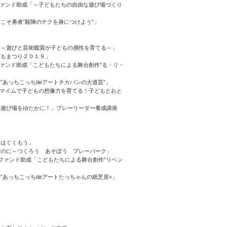
ファンド助成「～子どもたちの自由な遊び場づくり
こそ勇者”殺陣のテクを身につけよう”」
業～遊びと芸術鑑賞が子どもの感性を育てる～」
どもまつり２０１９」
ファンド助成「こどもたちによる舞台創作”る・リ・
あっちこっちdeアートチカパンの大道芸”」
トマイムで子どもの想像力を育てる！子どもとおと
・遊び場をゆたかに！」プレーリーダー養成講座
にはぐくもう」
なのに～つくろう あそぼう プレーパーク」
ファンド助成「こどもたちによる舞台創作”リベン
”あっちこっちdeアートたっちゃんの紙芝居+」