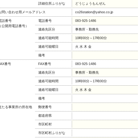
詳細住所ふりがな
どうじょうもんぜん
お問い合わせ用メールアドレス
co26station@yahoo.co.jp
電話番号
電話番号
083-925-1486
（公開用電話番号）
連絡先区分
事務所・勤務先
連絡可能時間
10時00分～17時00分
連絡可能曜日
火 水 木 金
備考
FAX番号
FAX番号
083-925-1486
連絡先区分
事務所・勤務先
連絡可能時間
10時00分～17時00分
連絡可能曜日
火 水 木 金
備考
従たる事業所の所在地
郵便番号
都道府県
市区町村
市区町村ふりがな