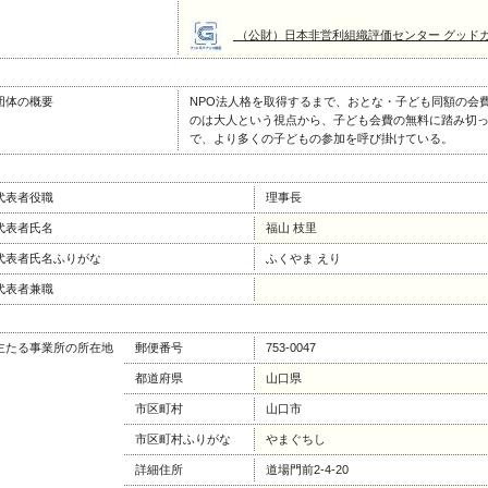
（公財）日本非営利組織評価センター グッド
団体の概要
NPO法人格を取得するまで、おとな・子ども同額の会
のは大人という視点から、子ども会費の無料に踏み切
で、より多くの子どもの参加を呼び掛けている。
代表者役職
理事長
代表者氏名
福山 枝里
代表者氏名ふりがな
ふくやま えり
代表者兼職
主たる事業所の所在地
郵便番号
753-0047
都道府県
山口県
市区町村
山口市
市区町村ふりがな
やまぐちし
詳細住所
道場門前2-4-20