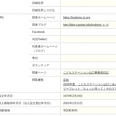
詳細住所
詳細住所ふりがな
URL
団体ホームページ
https://kodomo-st.org
団体ブログ
http://blog.canpan.info/kodomo_s_y/
Facebook
X(旧Twitter)
代表者ホームページ
（ブログ）
寄付
ボランティア
関連ページ
こどもステーション山口事務局日記
閲覧書類
定款
2025年度 こどもステーション山口ご
リーフレット「ちょっと待って！そのス
設立年月日
1974年2月24日
法人格取得年月日（法人設立登記年月日）
2001年2月21日
活動地域
市区町村内