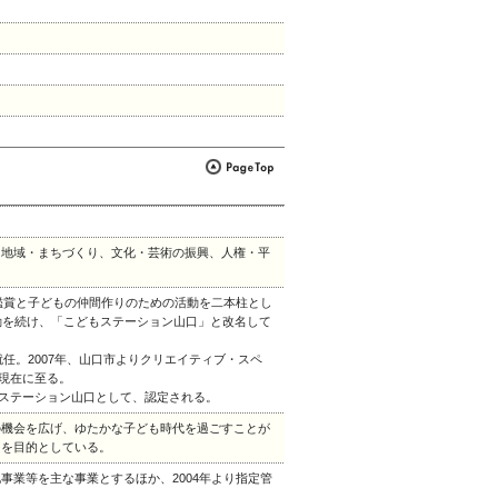
、地域・まちづくり、文化・芸術の振興、人権・平
台鑑賞と子どもの仲間作りのための活動を二本柱とし
動を続け、「こどもステーション山口」と改名して
就任。2007年、山口市よりクリエイティブ・スペ
、現在に至る。
もステーション山口として、認定される。
の機会を広げ、ゆたかな子ども時代を過ごすことが
とを目的としている。
事業等を主な事業とするほか、2004年より指定管