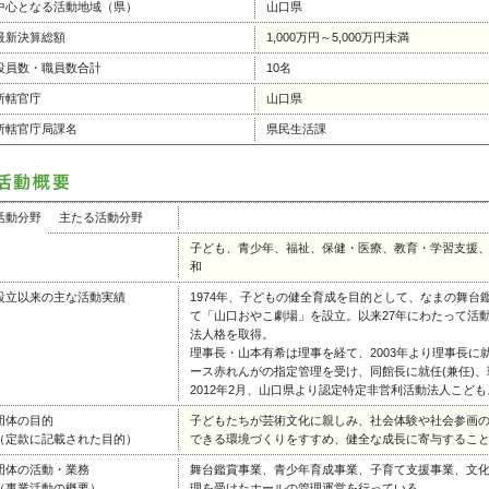
中心となる活動地域（県）
山口県
最新決算総額
1,000万円～5,000万円未満
役員数・職員数合計
10名
所轄官庁
山口県
所轄官庁局課名
県民生活課
活動分野
主たる活動分野
子ども、青少年、福祉、保健・医療、教育・学習支援
和
設立以来の主な活動実績
1974年、子どもの健全育成を目的として、なまの舞
て「山口おやこ劇場」を設立。以来27年にわたって活
法人格を取得。
理事長・山本有希は理事を経て、2003年より理事長に
ース赤れんがの指定管理を受け、同館長に就任(兼任)
2012年2月、山口県より認定特定非営利活動法人こど
団体の目的
子どもたちが芸術文化に親しみ、社会体験や社会参画
（定款に記載された目的）
できる環境づくりをすすめ、健全な成長に寄与するこ
団体の活動・業務
舞台鑑賞事業、青少年育成事業、子育て支援事業、文化
（事業活動の概要）
理を受けたホールの管理運営を行っている。