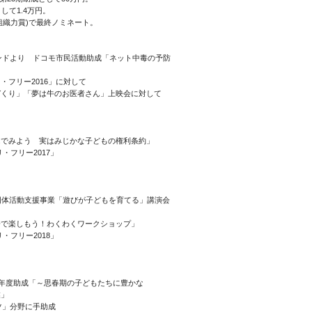
して1.4万円。
組織力賞)で最終ノミネート。
ンドより ドコモ市民活動助成「ネット中毒の予防
フリー2016」に対して
づくり」「夢は牛のお医者さん」上映会に対して
んでみよう 実はみじかな子どもの権利条約」
・フリー2017」
団体活動支援事業「遊びが子どもを育てる」講演会
子で楽しもう！わくわくワークショップ」
・フリー2018」
0年度助成「～思春期の子どもたちに豊かな
業」
ツ」分野に手助成