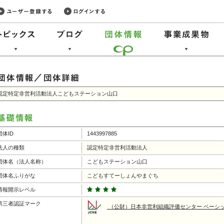
認定特定非営利活動法人こどもステーション山口
団体ID
1443997885
法人の種類
認定特定非営利活動法人
団体名（法人名称）
こどもステーション山口
団体名ふりがな
こどもすてーしょんやまぐち
情報開示レベル
第三者認証マーク
（公財）日本非営利組織評価センター ベーシ