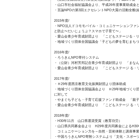
・山口市社会福祉協議会より、平成26年度事業助成金と
・言論NPOの第3回エクセレントNPO大賞の活動全般(
2015年度/
・NPO法人ドコモモバイル・コミュニケーションファ
と防止〜だいじょうぶ？スマホで子育て〜」
・愛山会青少年育成財団より 「こどもステージる・リ・
・地域づくり団体全国協議会「子どもの夢を育むまち
2016年度/
・ろうきんNPO寄付システム
・（公財）河村芳邦記念青少年育成財団より 「まな
・愛山会青少年育成財団より 「こどもステージ る・リ
2017年度/
・Ｈ29年度西京教育文化振興財団より団体助成
・地域づくり団体全国協議会より Ｈ29年地域づくり
に対して
・やまぐち子ども・子育て応援ファンド助成金 「親
・愛山会青少年育成財団より 「こどもステージ る・リ
2018年度/
・H30年11月 山口県選奨受賞（教育功労）
・山口県共同募金会より H29年度共同募金によるH3
コミュニケーション力を～自然・芸術体験と講座事
・中国ろうきんNPO寄附システムより「文化・スポー