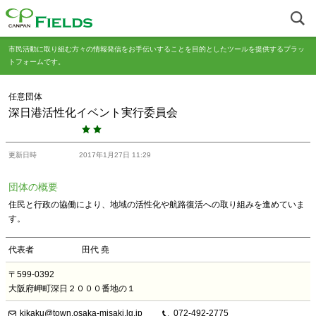
市民活動に取り組む方々の情報発信をお手伝いすることを目的としたツールを提供するプラッ
トフォームです。
任意団体
深日港活性化イベント実行委員会
更新日時
2017年1月27日 11:29
団体の概要
住民と行政の協働により、地域の活性化や航路復活への取り組みを進めていま
す。
代表者
田代 堯
〒599-0392
大阪府岬町深日２０００番地の１
kikaku@town.osaka-misaki.lg.jp
072-492-2775