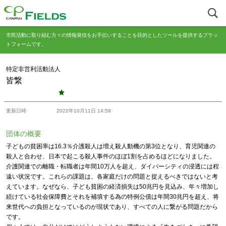
市民活動に取り組む方々の情報発信をお手伝いすることを目的としたツールを提供するプラッ
トフォームです。
特定非営利活動法人
皆繋
更新日時
2022年10月11日 14:59
団体の概要
子どもの貧困率は16.3％介護殺人は増え殺人動機の第3位となり、育児関連の
殺人と合わせ、日本で起こる殺人事件のほぼ1割を占めるほどになりました。
介護関連での離職・転職者は年間10万人を超え、ダイバーシティの浸透には程
遠い状況です。これらの課題は、各家庭だけの問題と捉えるべきではないと考
えています。なぜなら、子ども貧困の経済損失は50兆円を見込み、年々増加し
続けている社会保障費とそれを補填する為の特例公債は年間30兆円を超え、将
来世代への負担となっているのが現状であり、すべての人に繋がる問題だから
です。