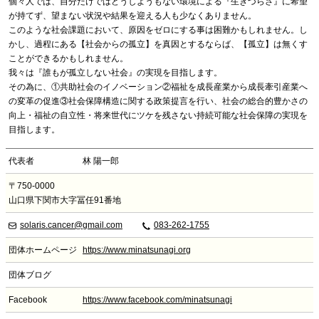
個々人では、自分だけではどうしようもない環境による『生きづらさ』に希望
が持てず、望まない状況や結果を迎える人も少なくありません。
このような社会課題において、原因をゼロにする事は困難かもしれません。し
かし、過程にある【社会からの孤立】を真因とするならば、【孤立】は無くす
ことができるかもしれません。
我々は『誰もが孤立しない社会』の実現を目指します。
その為に、①共助社会のイノベーション②福祉を成長産業から成長牽引産業へ
の変革の促進③社会保障構造に関する政策提言を行い、社会の総合的豊かさの
向上・福祉の自立性・将来世代にツケを残さない持続可能な社会保障の実現を
目指します。
代表者
林 陽一郎
〒750-0000
山口県下関市大字冨任91番地
solaris.cancer@gmail.com
083-262-1755
団体ホームページ
https://www.minatsunagi.org
団体ブログ
Facebook
https://www.facebook.com/minatsunagi