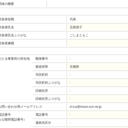
団体の概要
代表者役職
代表
代表者氏名
五島智子
代表者氏名ふりがな
ごしまともこ
代表者兼職
主たる事業所の所在地
郵便番号
-
都道府県
京都府
市区町村
-
市区町村ふりがな
-
詳細住所
-
詳細住所ふりがな
-
お問い合わせ用メールアドレス
d-a-p@muse.ocn.ne.jp
電話番号
電話番号
-
（公開用電話番号）
連絡先区分
-