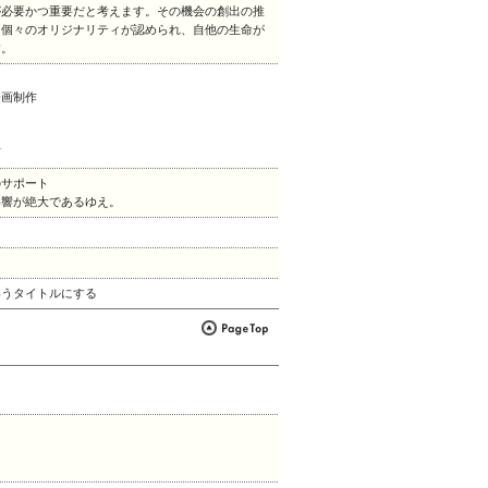
が必要かつ重要だと考えます。その機会の創出の推
と個々のオリジナリティが認められ、自他の生命が
す。
企画制作
言
のサポート
影響が絶大であるゆえ。
いうタイトルにする