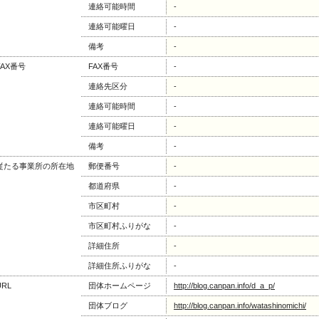
連絡可能時間
-
連絡可能曜日
-
備考
-
FAX番号
FAX番号
-
連絡先区分
-
連絡可能時間
-
連絡可能曜日
-
備考
-
従たる事業所の所在地
郵便番号
-
都道府県
-
市区町村
-
市区町村ふりがな
-
詳細住所
-
詳細住所ふりがな
-
URL
団体ホームページ
http://blog.canpan.info/d_a_p/
団体ブログ
http://blog.canpan.info/watashinomichi/