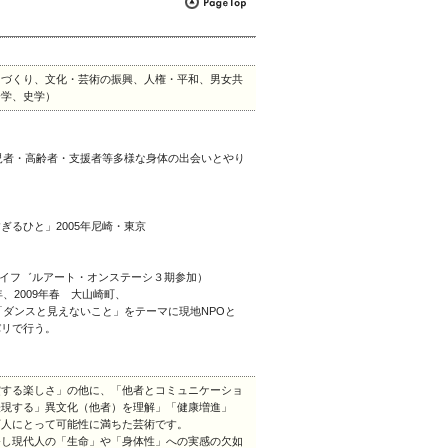
ちづくり、文化・芸術の振興、人権・平和、男女共
会学、史学）
い児者・高齢者・支援者等多様な身体の出会いとやり
るひと」2005年尼崎・東京
―エイフ゛ルアート・オンステーシ３期参加）
2009年春 大山崎町、
「ダンスと見えないこと」をテーマに現地NPOと
パリで行う。
賞する楽しさ」の他に、「他者とコミュニケーショ
表現する」異文化（他者）を理解」「健康増進」
万人にとって可能性に満ちた芸術です。
発し現代人の「生命」や「身体性」への実感の欠如