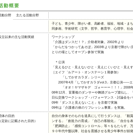
活動分野
主たる活動分野
子ども、青少年、障がい者、高齢者、福祉、地域・ま
同参画、学術研究（文学、哲学、教育学、心理学、社
設立以来の主な活動実績
ワークショップ
「介護はダンスだ！？」介助者対象。2002年より
「からだをつかってあそぼ」2003年より京都で障が
とりの場としてオープン参加で実施
＊公演
「見えるひと・見えないひと・見えにくいひと・見えすぎ
［エイフ゛ルアート・オンステーシ１期参加）
「しでかすカラダ」シリーズ
2007年4月「しでかすカラダvol.3」京都公演―
「オオ！ヤマザキデ ゴォーーー！！！」2008年、
08年12月、盲重複のダンサーや舞踏グループ渡仏し、
日仏交換ワークショップ・パフォーマンス・討論会を
09年「ダンスと見えないこと」を京都で実施
09年は「介護者の体のリフレッシュ事業」を実施。
団体の目的
自分の身体そのものを道具にして行うダンスは、「観
（定款に記載された目的）
ンする」「創造力の育成」「自己の客観化」「自分を
「肥満防止」「感情コントロール」等々をもたらす、
９０年代中盤以降、社会を震撼させる青少年事件が頻