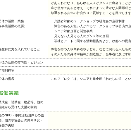
があらわになり、あらゆる人々がダンスに出会うこと
進が使命であると考え、それによって豊かな人間形成
尊重される共生の社会作りに貢献することを目指しま
団体の活動・業務
・介護者対象のワークショップや研究会の企画制作
（事業活動の概要）
・障害のある人無い人が作るワークショップや公演の
・シニア対象企画と関連事業
・見えない人見える人のダンス等の企画
・福祉とアートに関する活動報告および、政府への提
現在特に力を入れていること
障害を持つ人や高齢者や子ども、などに関わる人たち
その人たちの身体や精神か創造性が、当事者に及ぼす
今後の活動の方向性・ビジョン
定期刊行物
団体の備考
このフ゛ロク゛は、シニア対象企画「わたしの道」と
助成金・補助金・物品等、他の
組織から受けた支援の実績
他のNPO・市民活動団体との協
働、他の学協会との共同研究・
協働の実績