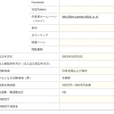
Facebook
X(旧Twitter)
代表者ホームページ
http://blog.canpan.info/d_a_p/
（ブログ）
寄付
ボランティア
関連ページ
閲覧書類
設立年月日
2001年10月31日
法人格取得年月日（法人設立登記年月日）
活動地域
日本全国および海外
中心となる活動地域（県）
京都府
最新決算総額
100万円～500万円未満
役員数・職員数合計
4名
所轄官庁
所轄官庁局課名