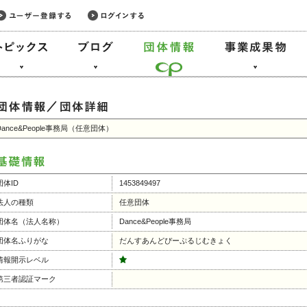
Dance&People事務局（任意団体）
団体ID
1453849497
法人の種類
任意団体
団体名（法人名称）
Dance&People事務局
団体名ふりがな
だんすあんどぴーぷるじむきょく
情報開示レベル
第三者認証マーク