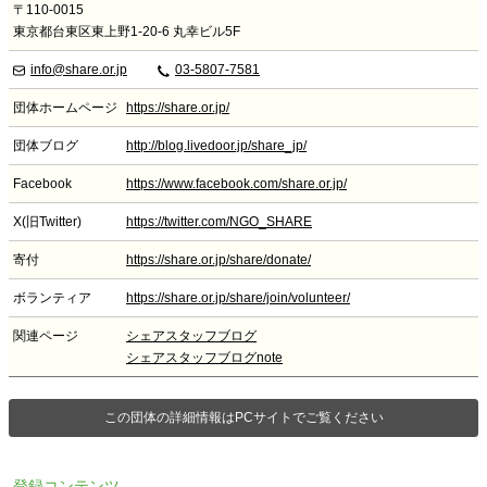
〒110-0015
東京都台東区東上野1-20-6 丸幸ビル5F
info@share.or.jp
03-5807-7581
団体ホームページ
https://share.or.jp/
団体ブログ
http://blog.livedoor.jp/share_jp/
Facebook
https://www.facebook.com/share.or.jp/
X(旧Twitter)
https://twitter.com/NGO_SHARE
寄付
https://share.or.jp/share/donate/
ボランティア
https://share.or.jp/share/join/volunteer/
関連ページ
シェアスタッフブログ
シェアスタッフブログnote
この団体の詳細情報はPCサイトでご覧ください
登録コンテンツ