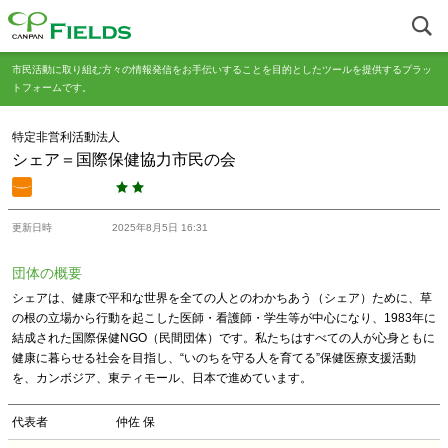
市民活動に取り組む方々の情報発信をお手伝いすることを目的としたツールを提供するプラッ
トフォームです。
特定非営利活動法人
シェア＝国際保健協力市民の会
更新日時
2025年8月5日 16:31
団体の概要
シェアは、健康で平和な世界を全ての人とのわかちあう（シェア）ために、草
の根の立場から行動を起こした医師・看護師・学生等が中心になり、1983年に
結成された国際保健NGO（民間団体）です。私たちはすべての人が心身ともに
健康に暮らせる社会を目指し、“いのちを守る人を育てる”保健医療支援活動
を、カンボジア、東ティモール、日本で進めています。
代表者
仲佐 保