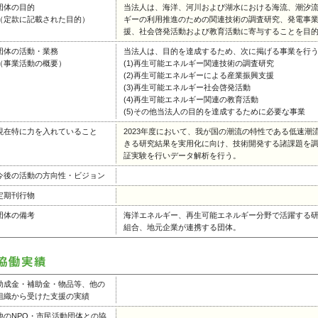
団体の目的
当法人は、海洋、河川および湖水における海流、潮汐
（定款に記載された目的）
ギーの利用推進のための関連技術の調査研究、発電事
援、社会啓発活動および教育活動に寄与することを目
団体の活動・業務
当法人は、目的を達成するため、次に掲げる事業を行
（事業活動の概要）
(1)再生可能エネルギー関連技術の調査
(2)再生可能エネルギーによる産業振興支援
(3)再生可能エネルギー社会啓発活動
(4)再生可能エネルギー関連の教育活動
(5)その他当法人の目的を達成するために必要な事業
現在特に力を入れていること
2023年度において、我が国の潮流の特性である低速
きる研究結果を実用化に向け、技術開発する諸課題を
証実験を行いデータ解析を行う。
今後の活動の方向性・ビジョン
定期刊行物
団体の備考
海洋エネルギー、再生可能エネルギー分野で活躍する
組合、地元企業が連携する団体。
助成金・補助金・物品等、他の
組織から受けた支援の実績
他のNPO・市民活動団体との協