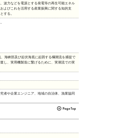
流、波力などを電源とする発電等の再生可能エネル
業およびこれを活用する産業振興に関する知的支
的とする。
う。
研究
潮流、海峡部及び起伏海底に起因する欄潮流を捕捉で
調査し、実用機製造に繋げるために、実潮流での実
研究者や企業エンジニア、地域の自治体、漁業協同