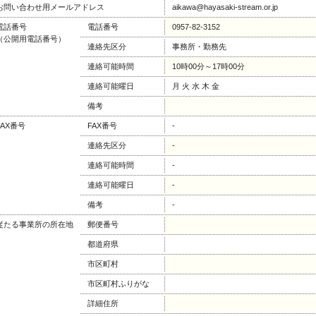
お問い合わせ用メールアドレス
aikawa@hayasaki-stream.or.jp
電話番号
電話番号
0957-82-3152
（公開用電話番号）
連絡先区分
事務所・勤務先
連絡可能時間
10時00分～17時00分
連絡可能曜日
月 火 水 木 金
備考
FAX番号
FAX番号
-
連絡先区分
-
連絡可能時間
-
連絡可能曜日
-
備考
-
従たる事業所の所在地
郵便番号
都道府県
市区町村
市区町村ふりがな
詳細住所