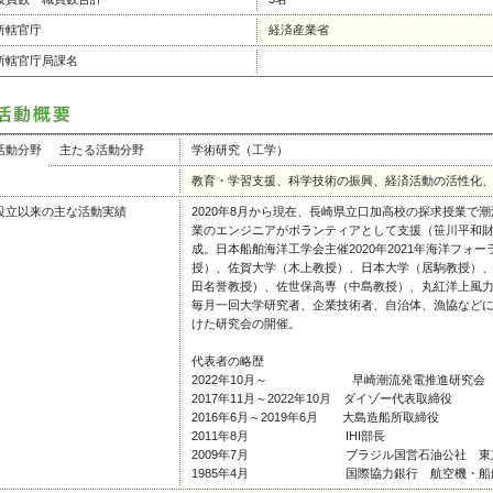
所轄官庁
経済産業省
所轄官庁局課名
活動分野
主たる活動分野
学術研究（工学）
教育・学習支援、科学技術の振興、経済活動の活性化
設立以来の主な活動実績
2020年8月から現在、長崎県立口加高校の探求授業で
業のエンジニアがボランティアとして支援（笹川平和
成。日本船舶海洋工学会主催2020年2021年海洋フ
授）、佐賀大学（木上教授）、日本大学（居駒教授）
田名誉教授）、佐世保高専（中島教授）、丸紅洋上風
毎月一回大学研究者、企業技術者、自治体、漁協など
けた研究会の開催。
代表者の略歴
2022年10月～ 早崎潮流発電推進研究会 
2017年11月～2022年10月 ダイゾー代表取締役
2016年6月～2019年6月 大島造船所取締役
2011年8月 IHI部長
2009年7月 ブラジル国営石油公社 東京副
1985年4月 国際協力銀行 航空機・船舶