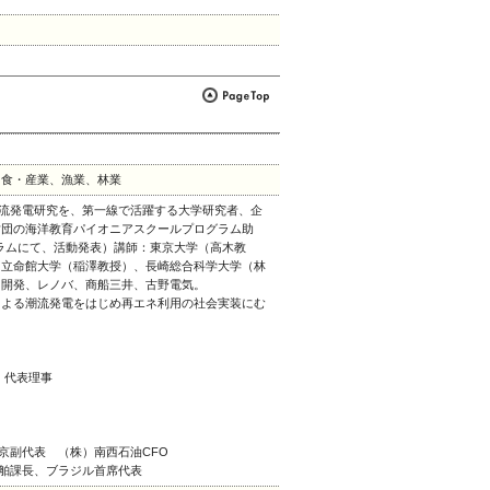
、食・産業、漁業、林業
潮流発電研究を、第一線で活躍する大学研究者、企
財団の海洋教育パイオニアスクールプログラム助
ォーラムにて、活動発表）講師：東京大学（高木教
、立命館大学（稲澤教授）、長崎総合科学大学（林
力開発、レノバ、商船三井、古野電気。
による潮流発電をはじめ再エネ利用の社会実装にむ
代表理事
代表 （株）南西石油CFO
課長、ブラジル首席代表