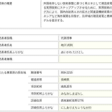
団体の概要
外国依存しない技術基盤に基づく再エネとして潮流発
る実用技術にステップアップさせるために、実用技術
グ力により、国内自給再エネの拡大と関連資機材産業
ネシアなど海外展開を目指す。沿岸域の潮流発電と農
デルを提示する。
代表者役職
代表理事
代表者氏名
相川 武利
代表者氏名ふりがな
あいかわ たけとし
代表者兼職
主たる事業所の所在地
郵便番号
859-2215
都道府県
長崎県
市区町村
南島原市
市区町村ふりがな
みなみしまばらし
詳細住所
西有家町長野1776
詳細住所ふりがな
にしありえちょうながの