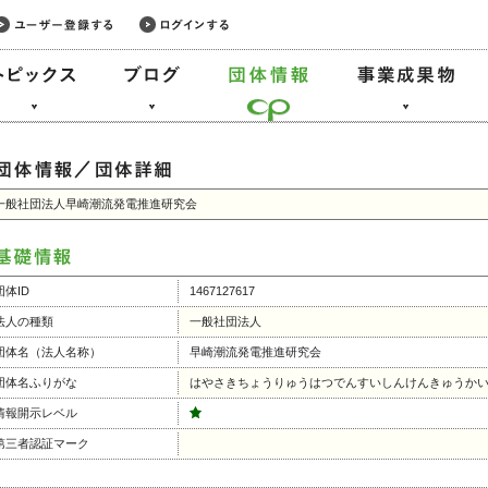
一般社団法人早崎潮流発電推進研究会
団体ID
1467127617
法人の種類
一般社団法人
団体名（法人名称）
早崎潮流発電推進研究会
団体名ふりがな
はやさきちょうりゅうはつでんすいしんけんきゅうか
情報開示レベル
第三者認証マーク