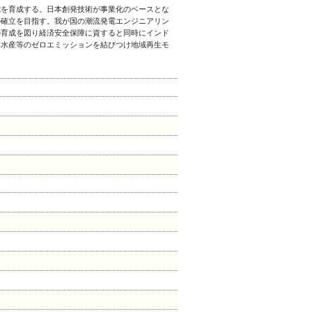
電を育成する。日本創発技術が事業化のベースとな
の確立を目指す。我が国の潮流発電エンジニアリン
の育成を図り経済安全保障に資すると同時にインド
林水産等のゼロエミッションを結びつけ地域再生モ