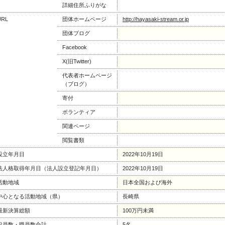
詳細住所ふりがな
URL
団体ホームページ
http://hayasaki-stream.or.jp
団体ブログ
Facebook
X(旧Twitter)
代表者ホームページ
（ブログ）
寄付
ボランティア
関連ページ
閲覧書類
設立年月日
2022年10月19日
法人格取得年月日（法人設立登記年月日）
2022年10月19日
活動地域
日本全国および海外
中心となる活動地域（県）
長崎県
最新決算総額
100万円未満
役員数・職員数合計
5名