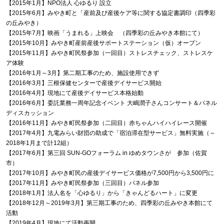
【2015年1月】NPO法人 心ゆるり 設立
【2015年6月】みやき町と「産前及び産後ケア等に関する協定書調印（四季彩
の丘みやき）
【2015年7月】映画「うまれる」上映会 （四季彩の丘みやき本館にて）
【2015年10月】みやき町産前産後サポートステーション（仮）オープン
【2015年11月】みやき町民祭参加（一回目）ストレスチェック、ストレスケ
ア体験
【2016年1月～3月】第二期工事のため、施設使用できず
【2016年3月】三根保健センターで産後デイサービス開始
【2016年4月】現地にて産後デイサービス本格始動
【2016年6月】委託業務一周年記念イベント 大嶋潤子さんコンサート＆パネル
ディスカッション
【2016年11月】みやき町民祭参加（二回目）赤ちゃんハイハイレース開催
【2017年4月】九電みらい財団の助成で「宿泊滞在型サービス」無料実施（～
2018年1月まで計12組）
【2017年6月】第三回 SUN-GOフォーラム in ゆめタウンさが 参加（佐賀
市）
【2017年10月】みやき町民の産後デイサービス価格が7,500円から3,500円に
【2017年11月】みやき町民祭参加（三回目）パネル参加
【2018年1月】法人名を「心ゆるり」から「きゃんどるハート」に変更
【2018年12月～2019年3月】第三期工事のため、四季彩の丘みやき本館にて
活動
【2019年4月】現地にて活動再開