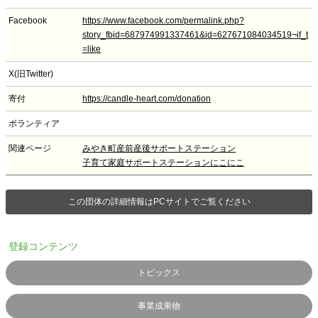
Facebook
https://www.facebook.com/permalink.php?
story_fbid=687974991337461&id=627671084034519¬if_t
=like
X(旧Twitter)
寄付
https://candle-heart.com/donation
ボランティア
関連ページ
みやき町産前産後サポートステーション
子育て家庭サポートステーションにこにこ
この団体の詳細情報はPCサイトでご覧ください
登録コンテンツ
トピックス
事業成果物