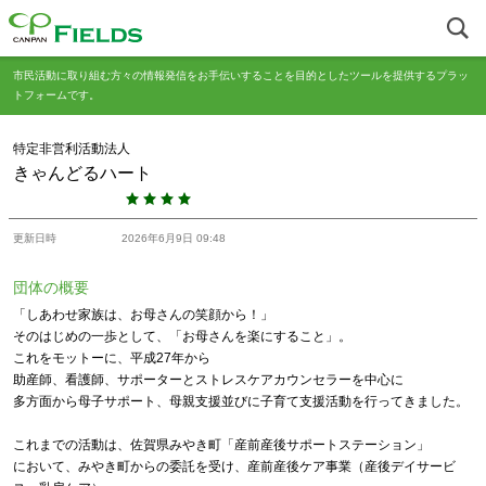
市民活動に取り組む方々の情報発信をお手伝いすることを目的としたツールを提供するプラッ
トフォームです。
特定非営利活動法人
きゃんどるハート
更新日時
2026年6月9日 09:48
団体の概要
「しあわせ家族は、お母さんの笑顔から！」
そのはじめの一歩として、「お母さんを楽にすること」。
これをモットーに、平成27年から
助産師、看護師、サポーターとストレスケアカウンセラーを中心に
多方面から母子サポート、母親支援並びに子育て支援活動を行ってきました。
これまでの活動は、佐賀県みやき町「産前産後サポートステーション」
において、みやき町からの委託を受け、産前産後ケア事業（産後デイサービ