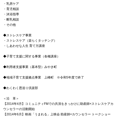
・乳房ケア
・育児相談
・沐浴指導
・断乳相談
・その他
◆ストレスケア事業
・ストレスケア（楽らくタッチング）
・しあわせな人生 育て方講座
◆子育て支援に関する事業（各種講座）
◆利用者支援事業（基本型）みやき町
◆地域子育て支援拠点事業 上峰町 ※令和5年度で終了
◆わくわく恩送り倶楽部
＜沿 革＞
【2014年4月】コミュニティFMでの共演をきっかけに助産師×ストレスケアカ
ウンセラーの活動開始
【2014年6月】映画「うまれる」上映会 助産師×カウンセラー トークショー