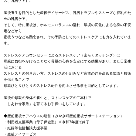
ス、乳房ケア）。
産後養生を目的とした産後デイサービス、乳房トラブルやスムーズな授乳のた
めの乳房ケア。
そして、特に産後は、ホルモンバランスの乱れ、環境の変化による心身の不安
定などから
産後うつなども懸念され、その予防としてのストレスケアにも力を入れていま
す。
ストレスケアカウンセラーによるストレスケア（楽らくタッチング）は
母親に負担をかけることなく母親の心身を安定にする効果があり、また日常生
活における
ストレスとの付き合い方、ストレスの仕組みなど家族の絆を高める知識と技術
を伝えることで
母親ひとりひとりのストレス耐性を向上させる事を目的としています。
産後の母親の身体の養生と、ストレスケアの二本柱で
「しあわせ家族」を育てるお手伝いをしています。
◆産前産後ケアハウスの運営（みやき町産前産後サポートステーション）
・利用者支援事業（母子保健型）※令和7年度で終了
・妊婦等包括相談支援事業
・産後デイサービス