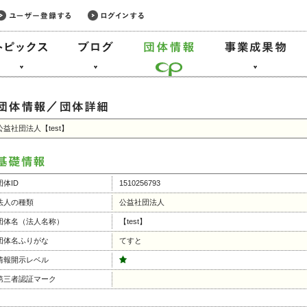
公益社団法人【test】
団体ID
1510256793
法人の種類
公益社団法人
団体名（法人名称）
【test】
団体名ふりがな
てすと
情報開示レベル
第三者認証マーク