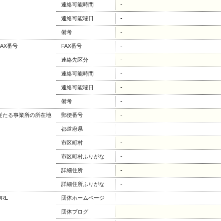
連絡可能時間
-
連絡可能曜日
-
備考
-
FAX番号
FAX番号
-
連絡先区分
-
連絡可能時間
-
連絡可能曜日
-
備考
-
従たる事業所の所在地
郵便番号
-
都道府県
-
市区町村
-
市区町村ふりがな
-
詳細住所
-
詳細住所ふりがな
-
URL
団体ホームページ
団体ブログ