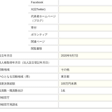
Facebook
X(旧Twitter)
代表者ホームページ
（ブログ）
寄付
ボランティア
関連ページ
閲覧書類
設立年月日
2020年9月7日
法人格取得年月日（法人設立登記年月日）
活動地域
その他
中心となる活動地域（県）
東京都
最新決算総額
100万円未満
役員数・職員数合計
1名
所轄官庁
所轄官庁局課名