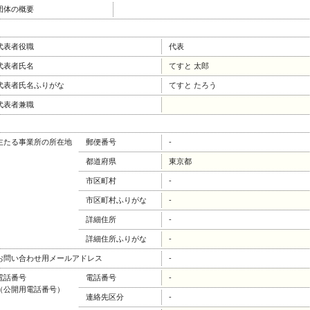
団体の概要
代表者役職
代表
代表者氏名
てすと 太郎
代表者氏名ふりがな
てすと たろう
代表者兼職
主たる事業所の所在地
郵便番号
-
都道府県
東京都
市区町村
-
市区町村ふりがな
-
詳細住所
-
詳細住所ふりがな
-
お問い合わせ用メールアドレス
-
電話番号
電話番号
-
（公開用電話番号）
連絡先区分
-