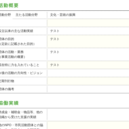
活動分野
主たる活動分野
文化・芸術の振興
設立以来の主な活動実績
テスト
団体の目的
テスト
（定款に記載された目的）
団体の活動・業務
テスト
（事業活動の概要）
現在特に力を入れていること
テスト
今後の活動の方向性・ビジョン
定期刊行物
団体の備考
助成金・補助金・物品等、他の
組織から受けた支援の実績
他のNPO・市民活動団体との協