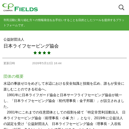
市民活動に取り組む方々の情報発信をお手伝いすることを目的としたツールを提供するプラッ
トフォームです。
公益財団法人
日本ライフセービング協会
更新日時
2026年5月12日 16:44
団体の概要
水辺の事故ゼロをめざして水辺における安全知識と技能を広め、誰もが安全に
楽しむことのできる社会へ。
1991年に日本ライフガード協会と日本サーフライフセービング協会が統一
し、「日本ライフセービング協会〈初代理事長：金子邦親〉」が設立されまし
た。
2001年にこれまでの任意団体としての役割を経て「特定非営利活動法人 日
本ライフセービング協会〈前理事長・小峯 力〉」となり、2019年に公益法人
の認定を受け「公益財団法人 日本ライフセービング協会〈理事長・入谷拓