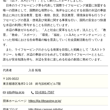
哉〉（以下、JLAという）」として新たにスタートしました。
日本のライフセービング界を代表して国際ライフセービング連盟に加盟する
唯一の団体として、国際的な視野から、海岸をはじめとする全国の水辺の事故
防止に向けた安全教育、監視・救助、防災、防災教育、環境保全等を行うライ
フセービングの普及・啓発及び発展に関する事業を行い、国民の安全かつ快適
な水辺の利用に寄与することを目的としています。
水辺の事故ゼロをめざし、「人と社会に変革をもたらす」法人として、「教
育」「救命」「スポーツ」 「環境」「福祉」（＝JLAヒューマンチェーン）と
いった領域における生命尊厳の輪を普及していく社会貢献活動を行っていま
す。
また、ライフセービングのさらなる発展を目指した戦略として「JLAストラ
テジー」を掲げ、水辺の事故ゼロをめざして全国のライフセーバーとともに、
誰もが安全知識を持ち、水辺を安全に楽しめる社会の創造に努めています。
代表者
入谷 拓哉
〒105-0022
東京都港区海岸2-1-16 鈴与浜松町ビル7階
info@jla.gr.jp
03-6381-7597
団体ホームページ
https://jla-lifesaving.or.jp/
団体ブログ
http://blog.canpan.info/jla/