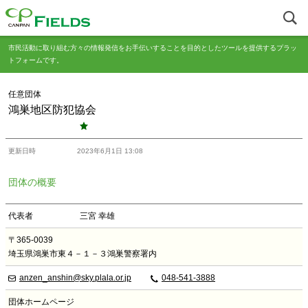
市民活動に取り組む方々の情報発信をお手伝いすることを目的としたツールを提供するプラッ
トフォームです。
任意団体
鴻巣地区防犯協会
更新日時
2023年6月1日 13:08
団体の概要
代表者
三宮 幸雄
〒365-0039
埼玉県鴻巣市東４－１－３鴻巣警察署内
anzen_anshin@sky.plala.or.jp
048-541-3888
団体ホームページ