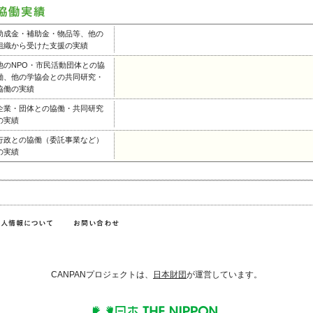
助成金・補助金・物品等、他の
組織から受けた支援の実績
他のNPO・市民活動団体との協
働、他の学協会との共同研究・
協働の実績
企業・団体との協働・共同研究
の実績
行政との協働（委託事業など）
の実績
CANPANプロジェクトは、
日本財団
が運営しています。