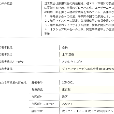
団体の概要
当工業会は舶用製品の高信頼性、省エネ・環境対応製
に貢献するため、事業のグローバル化、ユーザーニー
の舶用工業を担う人材の育成等を進めている。具体的
１．海外展示会への出展、海事関係国での舶用セミナ
２．舶用マイスターの認定、各種研修等の会員企業の
３．舶用製品のライフサイクル評価、新製品開発の支
４．オフショア展示会への出展、関連事業者等との交
事業
代表者役職
会長
代表者氏名
木下 茂樹
代表者氏名ふりがな
きのした しげき
代表者兼職
ダイハツディーゼル株式会社 Executive Adv
主たる事業所の所在地
郵便番号
105-0001
都道府県
東京都
市区町村
港区
市区町村ふりがな
みなとく
詳細住所
虎ノ門１－１３－３ 虎ノ門東洋共同ビル