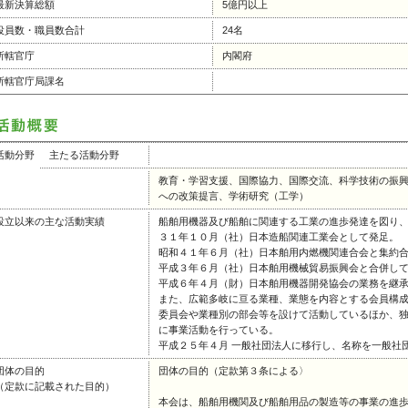
最新決算総額
5億円以上
役員数・職員数合計
24名
所轄官庁
内閣府
所轄官庁局課名
活動分野
主たる活動分野
教育・学習支援、国際協力、国際交流、科学技術の振
への改策提言、学術研究（工学）
設立以来の主な活動実績
船舶用機器及び船舶に関連する工業の進歩発達を図り
３１年１０月（社）日本造船関連工業会として発足。
昭和４１年６月（社）日本舶用内燃機関連合会と集約
平成３年６月（社）日本舶用機械貿易振興会と合併し
平成６年４月（財）日本舶用機器開発協会の業務を継
また、広範多岐に亘る業種、業態を内容とする会員構
委員会や業種別の部会等を設けて活動しているほか、
に事業活動を行っている。
平成２５年４月 一般社団法人に移行し、名称を一般社
団体の目的
団体の目的（定款第３条による〉
（定款に記載された目的）
本会は、船舶用機関及び船舶用品の製造等の事業の進