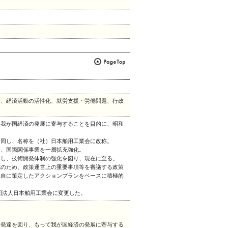
興、経済活動の活性化、就労支援・労働問題、行政
、我が国経済の発展に寄与することを目的に、昭和
合同し、名称を（社）日本舶用工業会に改称。
て、国際関係事業を一層拡充強化。
承し、技術開発体制の強化を図り、現在に至る。
成のため、政策運営上の重要事項等を審議する政策
独自に策定したアクションプランをベースに積極的
団法人日本舶用工業会に変更した。
歩発達を図り、もって我が国経済の発展に寄与する