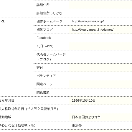
詳細住所
詳細住所ふりがな
URL
団体ホームページ
http://www.jsmea.or.jp/
団体ブログ
http://blog.canpan.info/jsmea/
Facebook
X(旧Twitter)
代表者ホームページ
（ブログ）
寄付
ボランティア
関連ページ
閲覧書類
設立年月日
1956年10月10日
法人格取得年月日（法人設立登記年月日）
活動地域
日本全国および海外
中心となる活動地域（県）
東京都