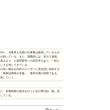
に伴い、当業界も当面の仕事量は確保しているもの
況が続いている。また、国際的には、排ガス規制、
の高止まり、人材問題等への対応等もあり、一段と
厳しさを増してきている。
性の高い製品を内外のユーザーに安定的に供給する
、「新製品開発の支援」、業界共通の課題である
推進していく。
もに、各種情報の提供を行うための季刊誌「舶」及
布している。