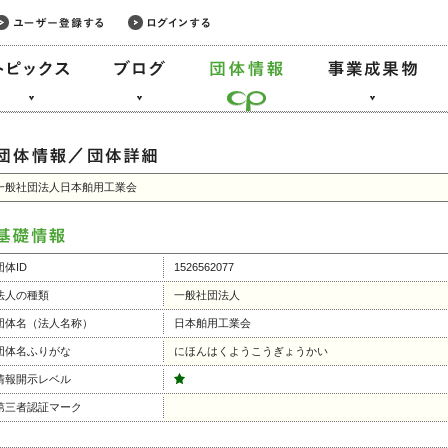
一般社団法人日本舶用工業会
団体ID
1526562077
法人の種類
一般社団法人
団体名（法人名称）
日本舶用工業会
団体名ふりがな
にほんはくようこうぎょうかい
情報開示レベル
第三者認証マーク