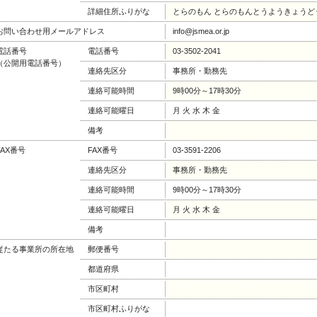
詳細住所ふりがな
とらのもん とらのもんとうようきょうど
お問い合わせ用メールアドレス
info@jsmea.or.jp
電話番号
電話番号
03-3502-2041
（公開用電話番号）
連絡先区分
事務所・勤務先
連絡可能時間
9時00分～17時30分
連絡可能曜日
月 火 水 木 金
備考
FAX番号
FAX番号
03-3591-2206
連絡先区分
事務所・勤務先
連絡可能時間
9時00分～17時30分
連絡可能曜日
月 火 水 木 金
備考
従たる事業所の所在地
郵便番号
都道府県
市区町村
市区町村ふりがな