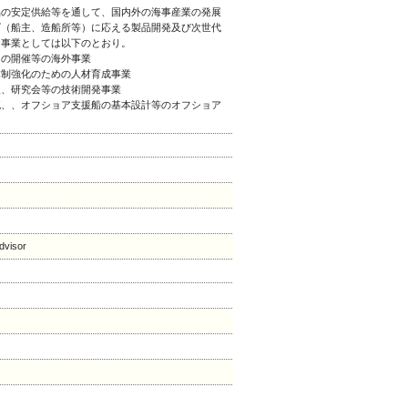
品の安定供給等を通して、国内外の海事産業の発展
ズ（船主、造船所等）に応える製品開発及び次世代
な事業としては以下のとおり。
ーの開催等の海外事業
体制強化のための人材育成事業
援、研究会等の技術開発事業
流、、オフショア支援船の基本設計等のオフショア
isor