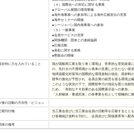
（４）国際化への対応に関する事業
●グローバル展開の環境整備
●海外海事展への参加等による海外広報宣伝の充実
●海外セミナーの開催
●シージャパン国内海事展への参加
（５）一般事業
●会員サービスの充実
●関係機関・団体との連絡協調
●広報活動
●表彰に関する業務
●懇親会の開催
現在特に力を入れていること
我が国舶用工業を取り巻く環境は、世界的な景気後退
の、先行きの不透明感から将来の見通しが立たない状
地球温暖化対策等の国際的な環境規制の強化、原材料
競争の激化が予想され、会員企業の経営を巡る環境は
このような状況の下で、国際競争力の強化を図り信頼
ため、「有効なＰＲ効果のある国際展示会への参加」
「人材確保・養成対策」の各事業を柱として積極的に
今後の活動の方向性・ビジョン
定期刊行物
当工業会並びに当工業会会員の活動等を広報するとと
び各種統計資料を刊行し、会員並びに関係業界等へ配
団体の備考