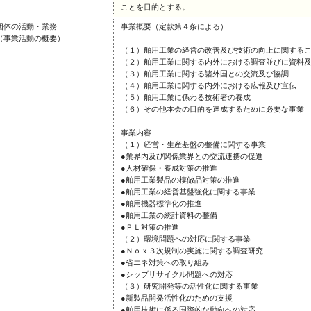
ことを目的とする。
団体の活動・業務
事業概要（定款第４条による）
（事業活動の概要）
（１）舶用工業の経営の改善及び技術の向上に関する
（２）舶用工業に関する内外における調査並びに資料
（３）舶用工業に関する諸外国との交流及び協調
（４）舶用工業に関する内外における広報及び宣伝
（５）舶用工業に係わる技術者の養成
（６）その他本会の目的を達成するために必要な事業
事業内容
（１）経営・生産基盤の整備に関する事業
●業界内及び関係業界との交流連携の促進
●人材確保・養成対策の推進
●舶用工業製品の模倣品対策の推進
●舶用工業の経営基盤強化に関する事業
●舶用機器標準化の推進
●舶用工業の統計資料の整備
●ＰＬ対策の推進
（２）環境問題への対応に関する事業
●Ｎｏｘ３次規制の実施に関する調査研究
●省エネ対策への取り組み
●シップリサイクル問題への対応
（３）研究開発等の活性化に関する事業
●新製品開発活性化のための支援
●舶用技術に係る国際的な動向への対応