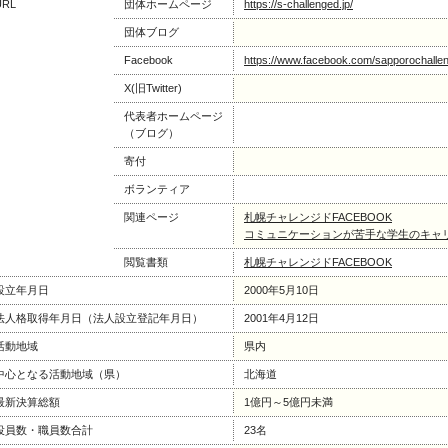
URL
団体ホームページ
https://s-challenged.jp/
団体ブログ
Facebook
https://www.facebook.com/sapporochalle
X(旧Twitter)
代表者ホームページ
（ブログ）
寄付
ボランティア
関連ページ
札幌チャレンジドFACEBOOK
コミュニケーションが苦手な学生のキャ
閲覧書類
札幌チャレンジドFACEBOOK
設立年月日
2000年5月10日
法人格取得年月日（法人設立登記年月日）
2001年4月12日
活動地域
県内
中心となる活動地域（県）
北海道
最新決算総額
1億円～5億円未満
役員数・職員数合計
23名