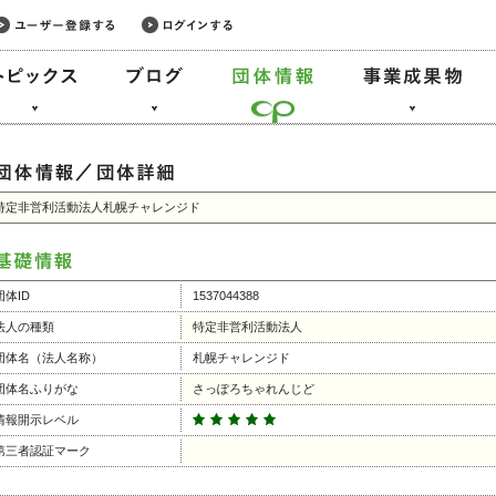
特定非営利活動法人札幌チャレンジド
団体ID
1537044388
法人の種類
特定非営利活動法人
団体名（法人名称）
札幌チャレンジド
団体名ふりがな
さっぽろちゃれんじど
情報開示レベル
第三者認証マーク