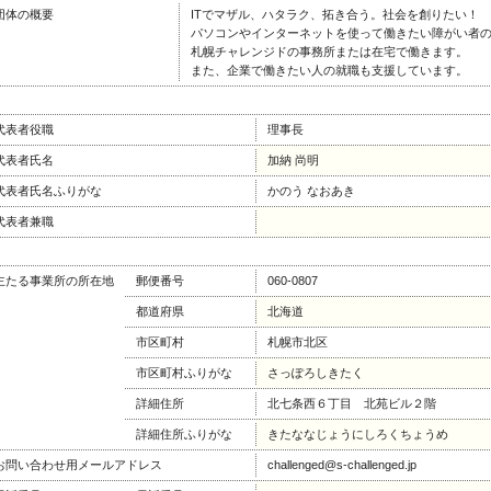
団体の概要
ITでマザル、ハタラク、拓き合う。社会を創りたい！
パソコンやインターネットを使って働きたい障がい者
札幌チャレンジドの事務所または在宅で働きます。
また、企業で働きたい人の就職も支援しています。
代表者役職
理事長
代表者氏名
加納 尚明
代表者氏名ふりがな
かのう なおあき
代表者兼職
主たる事業所の所在地
郵便番号
060-0807
都道府県
北海道
市区町村
札幌市北区
市区町村ふりがな
さっぽろしきたく
詳細住所
北七条西６丁目 北苑ビル２階
詳細住所ふりがな
きたななじょうにしろくちょうめ
お問い合わせ用メールアドレス
challenged@s-challenged.jp