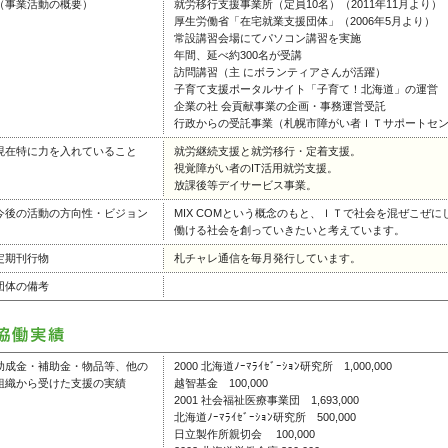
（事業活動の概要）
就労移行支援事業所（定員10名）（2011年11月より）
厚生労働省「在宅就業支援団体」（2006年5月より）
常設講習会場にてパソコン講習を実施
年間、延べ約300名が受講
訪問講習（主 にボランティアさんが活躍）
子育て支援ポータルサイト「子育て！北海道」の運営
企業の社 会貢献事業の企画・事務運営受託
行政からの受託事業（札幌市障がい者ＩＴサポートセン
現在特に力を入れていること
就労継続支援と就労移行・定着支援。
視覚障がい者のIT活用就労支援。
放課後等デイサービス事業。
今後の活動の方向性・ビジョン
MIX COMという概念のもと、ＩＴで社会を混ぜこぜ
働ける社会を創っていきたいと考えています。
定期刊行物
札チャレ通信を毎月発行しています。
団体の備考
助成金・補助金・物品等、他の
2000 北海道ﾉｰﾏﾗｲｾﾞｰｼｮﾝ研究所 1,000,000
組織から受けた支援の実績
越智基金 100,000
2001 社会福祉医療事業団 1,693,000
北海道ﾉｰﾏﾗｲｾﾞｰｼｮﾝ研究所 500,000
日立製作所親切会 100,000