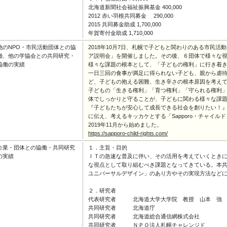
北海道新聞社会福祉振興基金 400,000
2012 赤い羽根共同募金 290,000
2015 共同募金助成 1,700,000
年賀寄付金助成 1,710,000
他のNPO・市民活動団体との協
2018年10月7日、札幌で子どもと関わりのある市民
働、他の学協会との共同研究・
ア説明会」を開催しました。その後、６団体で様々な
協働の実績
様々な課題の根本として、「子どもの権利」に行き着
一日三回の食事が満足に得られない子ども、親から虐
ど、子どもの抱える困難、生き辛さの根本原因を考え
子どもの「生きる権利」「育つ権利」「守られる権利
体でしっかりと守ることが、子どもに関わる様々な課
『子どもたちが安心して成長できる社会を創りたい！
に伝え、考えるキッカケとする「Sapporo・チャイル
2019年11月から始めました。
https://sapporo-child-rights.com/
企業・団体との協働・共同研究
１．主旨・目的
の実績
ＩＴの急速な普及に伴い、その活用を考えていくとき
な視点として取り組むべき課題となってきている。本
ユニバーサルデザイン」のあり方やその実現方法など
２．研究者
代表研究者 北海道大学大学院 教授 山本 強
共同研究者 北海道庁
共同研究者 北海道総合通信網株式会社
共同研究者 ＮＰＯ法人札幌チャレンジド