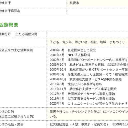
所轄官庁
札幌市
所轄官庁局課名
活動分野
主たる活動分野
子ども、青少年、障がい者、福祉、地域・まちづくり、
設立以来の主な活動実績
2000年5月 任意団体として設立
2001年4月 NPO法人格取得
2002年4月 北海道NPOサポートセンター内に事務所
2003年10月 札通ビルに事務所を移転、常設講習会場
2003年10月 札幌市障がい者ICTサポートセンター事
2006年5月 厚生労働大臣より全国第一号で「在宅就
2006年10月 就労継続支援サービスA型事業を開始
2011年8月 北苑ビルに事務所を移転
2011年11月 就労移行支援サービス事業を開始
2017年4月 放課後等デイサービス事業を開始
2018年4月 就労定着支援サービス事業を開始
2023年4月 コミュニケーションが苦手な学生のキャ
団体の目的
障害を持つ人（チャレンジドと呼ぶ）にパソコンやイ
（定款に記載された目的）
いる。
団体の活動・業務
就労継続支援（Ａ型）事業所（定員30名）（2006年10