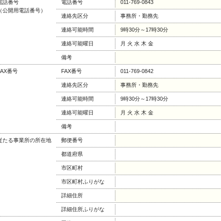
電話番号
電話番号
011-769-0843
（公開用電話番号）
連絡先区分
事務所・勤務先
連絡可能時間
9時30分～17時30分
連絡可能曜日
月 火 水 木 金
備考
FAX番号
FAX番号
011-769-0842
連絡先区分
事務所・勤務先
連絡可能時間
9時30分～17時30分
連絡可能曜日
月 火 水 木 金
備考
従たる事業所の所在地
郵便番号
都道府県
市区町村
市区町村ふりがな
詳細住所
詳細住所ふりがな