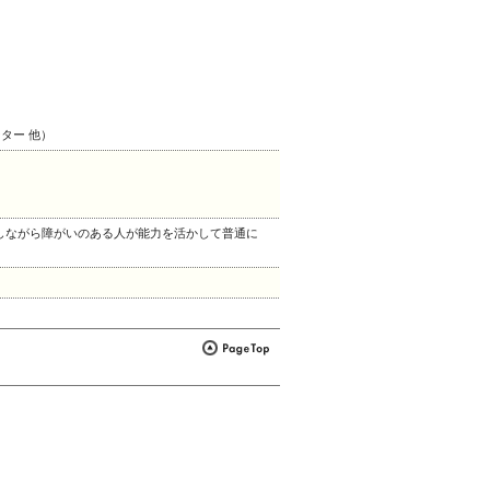
ター 他）
にしながら障がいのある人が能力を活かして普通に