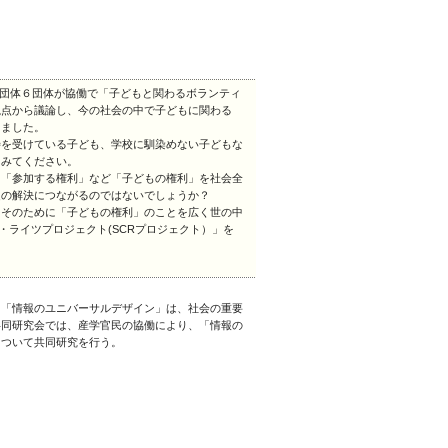
活動団体６団体が協働で「子どもと関わるボランティ
視点から議論し、今の社会の中で子どもに関わる
きました。
待を受けている子ども、学校に馴染めない子どもな
てみてください。
」「参加する権利」など「子どもの権利」を社会全
題の解決につながるのではないでしょうか？
』そのために「子どもの権利」のことを広く世の中
ド・ライツプロジェクト(SCRプロジェクト）」を
に「情報のユニバーサルデザイン」は、社会の重要
共同研究会では、産学官民の協働により、「情報の
について共同研究を行う。