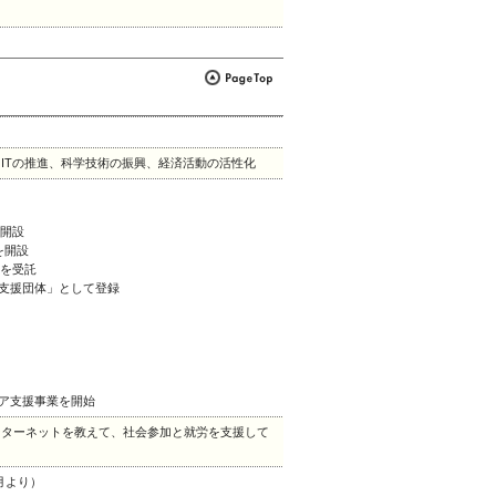
ITの推進、科学技術の振興、経済活動の活性化
を開設
を開設
業を受託
業支援団体」として登録
リア支援事業を開始
ンターネットを教えて、社会参加と就労を支援して
月より）