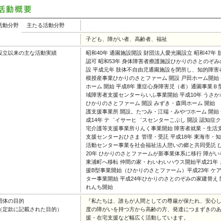
活動分野
主たる活動分野
子ども、障がい者、高齢者、福祉
設立以来の主な活動実績
昭和40年 通園施設開設 財団法人愛光園設立 昭和47年
認可 昭和53年 身体障害者療護施設ひかりのさとのぞみ
設 平成元年 肢体不自由児通園施設を閉所し、知的障害
模授産事業ひかりのさとファーム 開設 戸田ホーム開始 平
ホーム 開始 平成8年 重症心身障害児（者）通園事業Ｂ型
域障害者支援センターらいふ事業開始 平成10年 うさか
ひかりのさとファーム 開設 みずき・森岡ホーム 開始
護支援事業所 開設。たつみ・江端・みやづホーム 開始 
成14年 テ゛イサーヒ゛スセンターこぶし 開設 認知症ク
宅介護等支援事業所りんく事業開始 障害者就業・生活支
支援センターおひさま 管理・受託 平成18年 東海市
活動センター事業を社会福祉法人憩いの郷と共同受託 
20年 ひかりのさとファームが新事業体系に移行 障が
東浦町へ移転 仲間の家・わいわいハウス開始平成21年 
援B型事業開始（ひかりのさとファーム）平成23年 ケ
ター事業開始 平成24年ひかりのさとのぞみの家建替え
れんち開始
団体の目的
『私たちは、誰もが人間としての尊厳が保たれ、安心
（定款に記載された目的）
度の障がいを持つ方から高齢の方、発達につまずきの
援・在宅支援など幅広く活動しています。