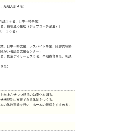
名、短期入所４名）
）
介護１８名、日中一時事業）
０名、職場適応援助（ジョブコーチ派遣））
B １０名）
事業、日中一時支援、レスパイト事業、障害児等療
」障がい者総合支援センター）
０名、児童デイサービス５名、早期療育８名、相談
３０名）
足を向上させつつ経営の効率化を図る。
わせ機能別に支援できる体制をつくる。
ームの体験事業を行い、ホームの確保をすすめる。
。