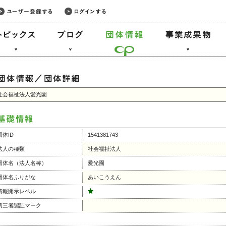
社会福祉法人愛光園
団体ID
1541381743
法人の種類
社会福祉法人
団体名（法人名称）
愛光園
団体名ふりがな
あいこうえん
情報開示レベル
第三者認証マーク