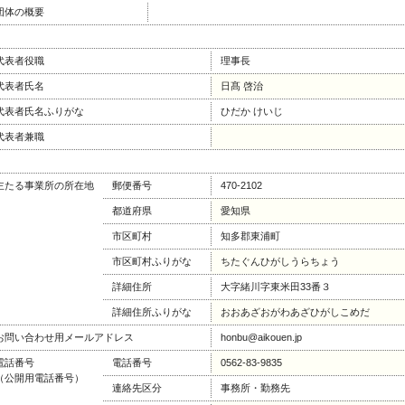
団体の概要
代表者役職
理事長
代表者氏名
日髙 啓治
代表者氏名ふりがな
ひだか けいじ
代表者兼職
主たる事業所の所在地
郵便番号
470-2102
都道府県
愛知県
市区町村
知多郡東浦町
市区町村ふりがな
ちたぐんひがしうらちょう
詳細住所
大字緒川字東米田33番３
詳細住所ふりがな
おおあざおがわあざひがしこめだ
お問い合わせ用メールアドレス
honbu@aikouen.jp
電話番号
電話番号
0562-83-9835
（公開用電話番号）
連絡先区分
事務所・勤務先