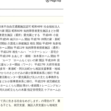
 肢体不自由児通園施設認可 昭和48年 社会福祉法人
の家 開設 昭和60年 知的障害者更生施設まどか開
者更生施設（通所）愛光園とする 平成4年 小規
成5年 緒川ホーム 開始 平成7年 仲間の家・新町
開始 介護老人保健施設 相生 開始 平成9年 知多地
ホーム開始 平成11年 知的障害者授産施設（通所）
 平成12年 相生ヘルハ゜ーステーション・居宅介
平成13年 おあしす・横根・加木屋ホーム 開始 平
゛ルーフ゜ホームもくせいの家 開設 平成16年 居
援センター開始（ワーク） 平成17年 大府市発達
・知多市・東浦町・阿久比町から相談支援事業・地域
ひかりのさとのぞみの家が新事業体系に移行 平成
い者活動センター愛光園及び法人の主たる事務所を
まどかが新事業体系に移行。平成22年 就労継続支
アホームくらら開始 障がい者就職トレーニングセン
 阿久比町立もちの木園 指定管理受託 ケアホームお
して共に生きる社会をめざします』の理念の下、重
ある子ども、就労支援、施設入所支援から地域支