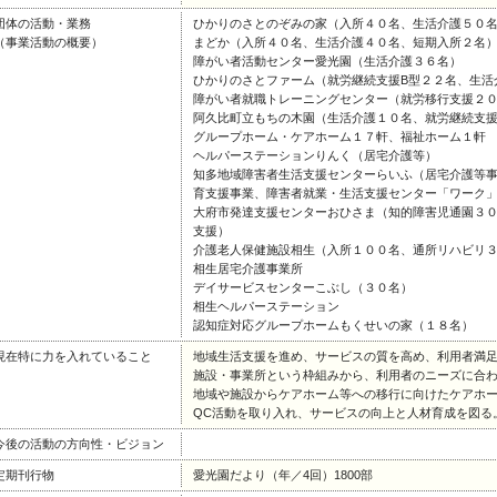
団体の活動・業務
ひかりのさとのぞみの家（入所４０名、生活介護５０
（事業活動の概要）
まどか（入所４０名、生活介護４０名、短期入所２名
障がい者活動センター愛光園（生活介護３６名）
ひかりのさとファーム（就労継続支援B型２２名、生活
障がい者就職トレーニングセンター（就労移行支援２
阿久比町立もちの木園（生活介護１０名、就労継続支援
グループホーム・ケアホーム１７軒、福祉ホーム１軒
ヘルパーステーションりんく（居宅介護等）
知多地域障害者生活支援センターらいふ（居宅介護等
育支援事業、障害者就業・生活支援センター「ワーク
大府市発達支援センターおひさま（知的障害児通園３
支援）
介護老人保健施設相生（入所１００名、通所リハビリ
相生居宅介護事業所
デイサービスセンターこぶし（３０名）
相生ヘルパーステーション
認知症対応グループホームもくせいの家（１８名）
現在特に力を入れていること
地域生活支援を進め、サービスの質を高め、利用者満
施設・事業所という枠組みから、利用者のニーズに合
地域や施設からケアホーム等への移行に向けたケアホ
QC活動を取り入れ、サービスの向上と人材育成を図る
今後の活動の方向性・ビジョン
定期刊行物
愛光園だより（年／4回）1800部