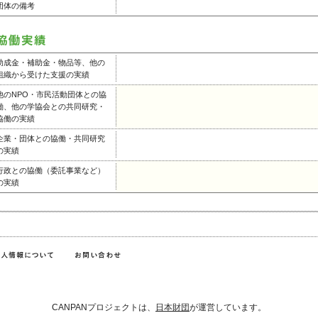
団体の備考
助成金・補助金・物品等、他の
組織から受けた支援の実績
他のNPO・市民活動団体との協
働、他の学協会との共同研究・
協働の実績
企業・団体との協働・共同研究
の実績
行政との協働（委託事業など）
の実績
CANPANプロジェクトは、
日本財団
が運営しています。