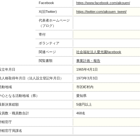
Facebook
https://www.facebook.com/aikouen/
X(旧Twitter)
https://twitter.com/aikouen_tweet/
代表者ホームページ
（ブログ）
寄付
ボランティア
関連ページ
社会福祉法人愛光園facebook
閲覧書類
事業計画・報告
設立年月日
1965年4月1日
法人格取得年月日（法人設立登記年月日）
1973年3月3日
活動地域
市区町村内
中心となる活動地域（県）
愛知県
最新決算総額
5億円以上
役員数・職員数合計
468名
所轄官庁
所轄官庁局課名