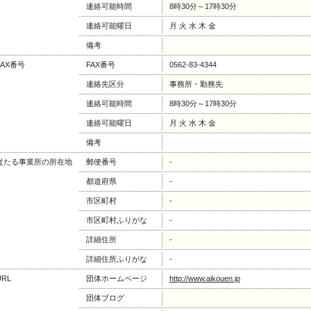
連絡可能時間
8時30分～17時30分
連絡可能曜日
月 火 水 木 金
備考
FAX番号
FAX番号
0562-83-4344
連絡先区分
事務所・勤務先
連絡可能時間
8時30分～17時30分
連絡可能曜日
月 火 水 木 金
備考
従たる事業所の所在地
郵便番号
-
都道府県
-
市区町村
-
市区町村ふりがな
-
詳細住所
-
詳細住所ふりがな
-
URL
団体ホームページ
http://www.aikouen.jp
団体ブログ