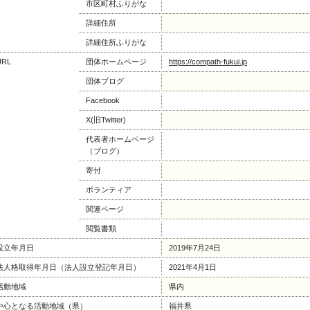
市区町村ふりがな
詳細住所
詳細住所ふりがな
URL
団体ホームページ
https://compath-fukui.jp
団体ブログ
Facebook
X(旧Twitter)
代表者ホームページ
（ブログ）
寄付
ボランティア
関連ページ
閲覧書類
設立年月日
2019年7月24日
法人格取得年月日（法人設立登記年月日）
2021年4月1日
活動地域
県内
中心となる活動地域（県）
福井県