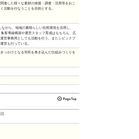
に関連した様々な素材の発掘・調査・活用等をおこ
べく活動を行なうことを目的とする。
しながら、地域の素晴らしい自然環境を活用し、
。集客導線構築や運営スタッフ育成はもちろん、広
や運営事務局としても活動を行う。またシビックプ
や運営も行っている。
のきっかけとなる市民を巻き込んだ仕組みづくりを
受託