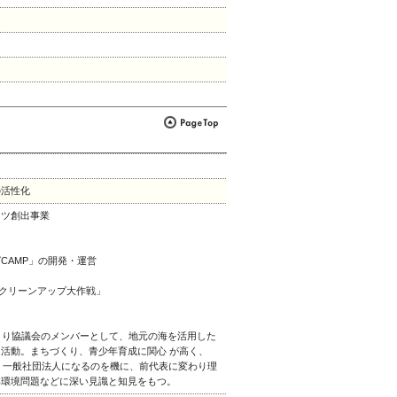
の活性化
ンツ創出事業
CAMP」の開発・運営
”クリーンアップ大作戦」
くり協議会のメンバーとして、地元の海を活用した
活動。まちづくり、青少年育成に関心 が高く、
バー。一般社団法人になるのを機に、前代表に変わり理
洋環境問題などに深い見識と知見をもつ。