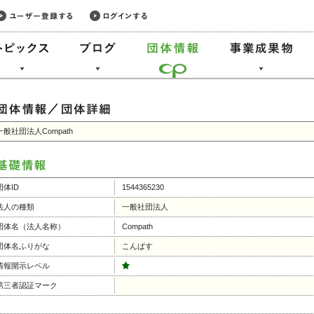
一般社団法人Compath
団体ID
1544365230
法人の種類
一般社団法人
団体名（法人名称）
Compath
団体名ふりがな
こんぱす
情報開示レベル
第三者認証マーク