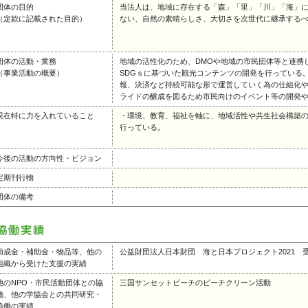
団体の目的
当法人は、地域に存在する「森」「里」「川」「海」
（定款に記載された目的）
ない、自然の素晴らしさ、大切さを次世代に継承する
団体の活動・業務
地域の活性化のため、DMOや地域の市民団体等と連携
（事業活動の概要）
SDGｓに基づいた観光コンテンツの開発を行っている
報、決済など持続可能な形で運営していく為の仕組化
ライドの醸成を図るため市民向けのイベント等の開発
現在特に力を入れていること
・環境、教育、福祉を軸に、地域活性や共生社会構築
行っている。
今後の活動の方向性・ビジョン
定期刊行物
団体の備考
助成金・補助金・物品等、他の
公益財団法人日本財団 海と日本プロジェクト2021 
組織から受けた支援の実績
他のNPO・市民活動団体との協
三国サンセットビーチのビーチクリーン活動
働、他の学協会との共同研究・
協働の実績