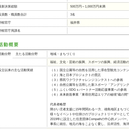
最新決算総額
500万円～1,000万円未満
役員数・職員数合計
3名
所轄官庁
福井県
所轄官庁局課名
活動分野
主たる活動分野
地域・まちづくり
福祉、文化・芸術の振興、スポーツの振興、経済活動
設立以来の主な活動実績
（１）国立公園等の自然を活用した滞在型観光コンテ
（２）海と日本プロジェクトの受託
（３）県民ワクワクチャレンジコンテストへの参画
（４）自然公園等を活用した新スポーツ「アングリング
（５）ふくいSDGｓパートナー活動応援事業への参画
（６）未来創造事業「東尋坊周辺エリアの秘境“蔵の間
代表者略歴
障がい児者支援に15年間関わる一方、雄島地区まちづ
様々なイベントや仕掛けのプロジェクトリーダーとして
2019年に設立した任意団体Compathの中心的メン
事長に就任。地元の海をこよなく愛し、沿岸活性、海