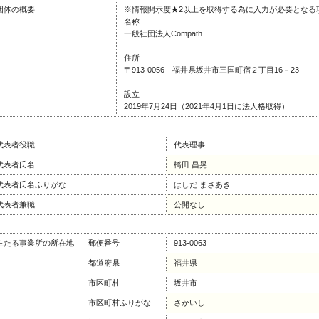
団体の概要
※情報開示度★2以上を取得する為に入力が必要となる
名称
一般社団法人Compath
住所
〒913-0056 福井県坂井市三国町宿２丁目16－23
設立
2019年7月24日（2021年4月1日に法人格取得）
代表者役職
代表理事
代表者氏名
橋田 昌晃
代表者氏名ふりがな
はしだ まさあき
代表者兼職
公開なし
主たる事業所の所在地
郵便番号
913-0063
都道府県
福井県
市区町村
坂井市
市区町村ふりがな
さかいし