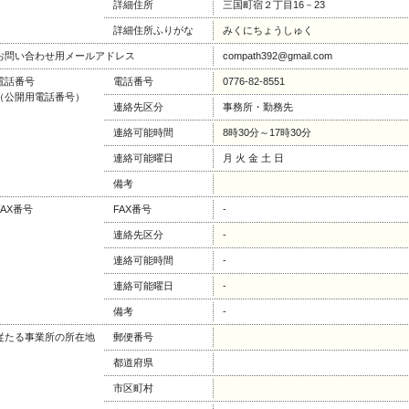
詳細住所
三国町宿２丁目16－23
詳細住所ふりがな
みくにちょうしゅく
お問い合わせ用メールアドレス
compath392@gmail.com
電話番号
電話番号
0776-82-8551
（公開用電話番号）
連絡先区分
事務所・勤務先
連絡可能時間
8時30分～17時30分
連絡可能曜日
月 火 金 土 日
備考
FAX番号
FAX番号
-
連絡先区分
-
連絡可能時間
-
連絡可能曜日
-
備考
-
従たる事業所の所在地
郵便番号
都道府県
市区町村