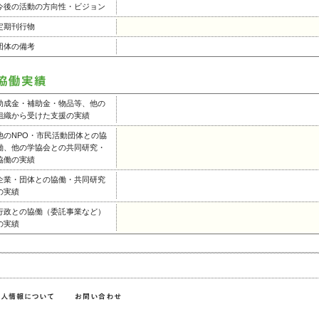
今後の活動の方向性・ビジョン
定期刊行物
団体の備考
助成金・補助金・物品等、他の
組織から受けた支援の実績
他のNPO・市民活動団体との協
働、他の学協会との共同研究・
協働の実績
企業・団体との協働・共同研究
の実績
行政との協働（委託事業など）
の実績