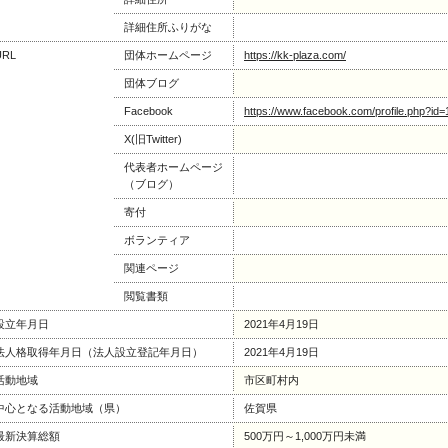
詳細住所ふりがな
URL
団体ホームページ
https://kk-plaza.com/
団体ブログ
Facebook
https://www.facebook.com/profile.php?i
X(旧Twitter)
代表者ホームページ
（ブログ）
寄付
ボランティア
関連ページ
閲覧書類
設立年月日
2021年4月19日
法人格取得年月日（法人設立登記年月日）
2021年4月19日
活動地域
市区町村内
中心となる活動地域（県）
佐賀県
最新決算総額
500万円～1,000万円未満