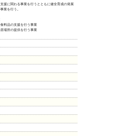
支援に関わる事業を行うとともに健全育成の発展
の事業を行う。
業
や食料品の支援を行う事業
の居場所の提供を行う事業