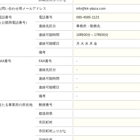
お問い合わせ用メールアドレス
info@kk-plaza.com
電話番号
電話番号
090-4585-1123
（公開用電話番号）
連絡先区分
事務所・勤務先
連絡可能時間
10時00分～17時00分
連絡可能曜日
月 火 水 木 金
備考
FAX番号
FAX番号
-
連絡先区分
-
連絡可能時間
-
連絡可能曜日
-
備考
-
従たる事業所の所在地
郵便番号
都道府県
市区町村
市区町村ふりがな
詳細住所