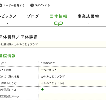
一般社団法人かがみこどもプラザ
団体ID
1588457125
法人の種類
一般社団法人
団体名（法人名称）
かがみこどもプラザ
団体名ふりがな
かがみこどもぷらざ
情報開示レベル
第三者認証マーク