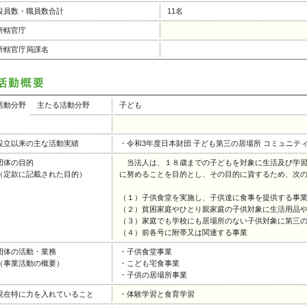
役員数・職員数合計
11名
所轄官庁
所轄官庁局課名
活動分野
主たる活動分野
子ども
設立以来の主な活動実績
・令和3年度日本財団 子ども第三の居場所 コミュニテ
団体の目的
当法人は、１８歳までの子どもを対象に生活及び学習
（定款に記載された目的）
に努めることを目的とし、その目的に資するため、次
（１）子供食堂を実施し、子供達に食事を提供する事
（２）貧困家庭やひとり親家庭の子供対象に生活用品
（３）家庭でも学校にも居場所のない子供対象に第三
（４）前各号に附帯又は関連する事業
団体の活動・業務
・子供食堂事業
（事業活動の概要）
・こども宅食事業
・子供の居場所事業
現在特に力を入れていること
・体験学習と食育学習