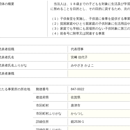
団体の概要
当法人は、１８歳までの子どもを対象に生活及び学習
に努めることを目的とし、その目的に資するため、次
（１）子供食堂を実施し、子供達に食事を提供する事
（２）貧困家庭やひとり親家庭の子供対象に生活用品
（３）家庭でも学校にも居場所のない子供対象に第三
（４）前各号に附帯又は関連する事業
代表者役職
代表理事
代表者氏名
宮﨑 佳代子
代表者氏名ふりがな
みやざき かよこ
代表者兼職
主たる事業所の所在地
郵便番号
847-0022
都道府県
佐賀県
市区町村
唐津市
市区町村ふりがな
からつし
詳細住所
鏡2536-1
詳細住所ふりがな