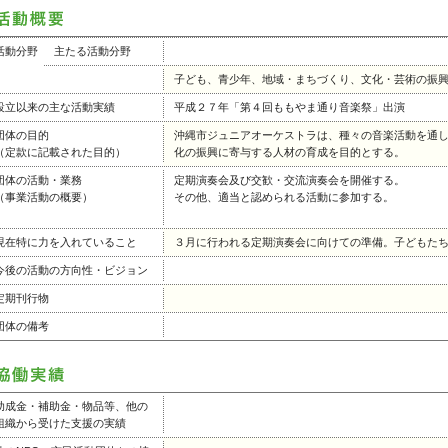
活動分野
主たる活動分野
子ども、青少年、地域・まちづくり、文化・芸術の振
設立以来の主な活動実績
平成２７年「第４回ももやま通り音楽祭」出演
団体の目的
沖縄市ジュニアオーケストラは、種々の音楽活動を通
（定款に記載された目的）
化の振興に寄与する人材の育成を目的とする。
団体の活動・業務
定期演奏会及び交歓・交流演奏会を開催する。
（事業活動の概要）
その他、適当と認められる活動に参加する。
現在特に力を入れていること
３月に行われる定期演奏会に向けての準備。子どもた
今後の活動の方向性・ビジョン
定期刊行物
団体の備考
助成金・補助金・物品等、他の
組織から受けた支援の実績