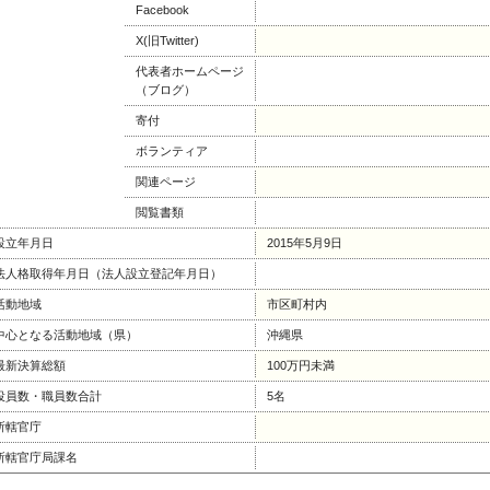
Facebook
X(旧Twitter)
代表者ホームページ
（ブログ）
寄付
ボランティア
関連ページ
閲覧書類
設立年月日
2015年5月9日
法人格取得年月日（法人設立登記年月日）
活動地域
市区町村内
中心となる活動地域（県）
沖縄県
最新決算総額
100万円未満
役員数・職員数合計
5名
所轄官庁
所轄官庁局課名