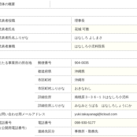
団体の概要
代表者役職
理事長
代表者氏名
花城 可雅
代表者氏名ふりがな
はなしろ よしまさ
代表者兼職
はなしろ小児科院長
主たる事業所の所在地
郵便番号
904-0035
都道府県
沖縄県
市区町村
沖縄市
市区町村ふりがな
おきなわし
詳細住所
南桃原３−３６−１３はなしろ小児科
詳細住所ふりがな
みなみとうばる はなしろしょうにか
お問い合わせ用メールアドレス
yuki.takayanagi@icloud.com
電話番号
電話番号
098-930-5177
（公開用電話番号）
連絡先区分
事務所・勤務先