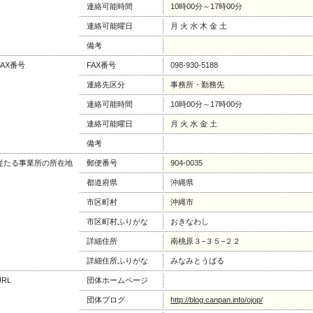
連絡可能時間
10時00分～17時00分
連絡可能曜日
月 火 水 木 金 土
備考
FAX番号
FAX番号
098-930-5188
連絡先区分
事務所・勤務先
連絡可能時間
10時00分～17時00分
連絡可能曜日
月 火 水 金 土
備考
従たる事業所の所在地
郵便番号
904-0035
都道府県
沖縄県
市区町村
沖縄市
市区町村ふりがな
おきなわし
詳細住所
南桃原３−３５−２２
詳細住所ふりがな
みなみとうばる
URL
団体ホームページ
団体ブログ
http://blog.canpan.info/ojop/