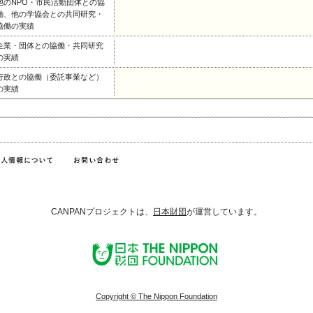
他のNPO・市民活動団体との協
働、他の学協会との共同研究・
協働の実績
企業・団体との協働・共同研究
の実績
行政との協働（委託事業など）
の実績
CANPANプロジェクトは、
日本財団
が運営しています。
Copyright © The Nippon Foundation