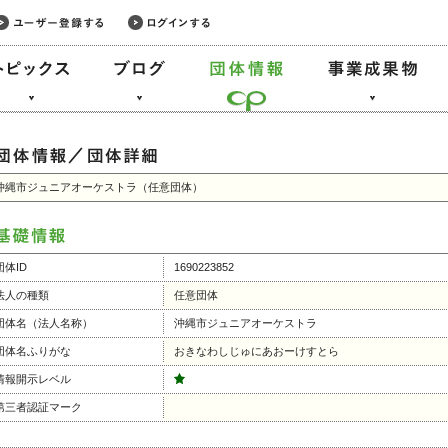
沖縄市ジュニアオーケストラ（任意団体）
団体ID
1690223852
法人の種類
任意団体
団体名（法人名称）
沖縄市ジュニアオーケストラ
団体名ふりがな
おきなわしじゅにあおーけすとら
情報開示レベル
第三者認証マーク