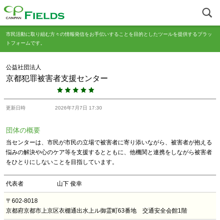
市民活動に取り組む方々の情報発信をお手伝いすることを目的としたツールを提供するプラッ
トフォームです。
公益社団法人
京都犯罪被害者支援センター
更新日時
2026年7月7日 17:30
団体の概要
当センターは、市民が市民の立場で被害者に寄り添いながら、被害者が抱える
悩みの解決や心のケア等を支援するとともに、他機関と連携をしながら被害者
をひとりにしないことを目指しています。
代表者
山下 俊幸
〒602-8018
京都府京都市上京区衣棚通出水上ル御霊町63番地 交通安全会館1階