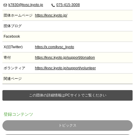
k7830@kvsc.kyoto.jp
075-415-3008
団体ホームページ
https://kvsc.kyoto.jp/
団体ブログ
Facebook
X(旧Twitter)
https://x.com/kvsc_kyoto
寄付
https://kvsc.kyoto.jp/support/donation
ボランティア
https://kvsc.kyoto.jp/support/volunteer
関連ページ
この団体の詳細情報はPCサイトでご覧ください
登録コンテンツ
トピックス