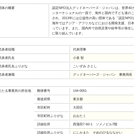
団体の概要
認定NPO法人グッドネーバーズ・ジャパンは、世界4
ンターナショナルの一員で、海外と国内で子ども達のここ
され、2013年には公益性の高い団体である「認定NP
海外ではアジア・アフリカなどにおける開発支援、日
っています。また、国内外で自然災害や紛争等が発生
に取り組んでいます。
代表者役職
代表理事
代表者氏名
小泉 智
代表者氏名ふりがな
こいずみ さとし
代表者兼職
グッドネーバーズ・ジャパン 事務局長
主たる事業所の所在地
郵便番号
144-0051
都道府県
東京都
市区町村
大田区
市区町村ふりがな
おおたく
詳細住所
西蒲田7-60-1 ソメノビル7階
詳細住所ふりがな
にしかまた そめのびるななかい