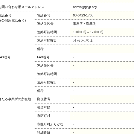
お問い合わせ用メールアドレス
admin@gnjp.org
電話番号
電話番号
03-6423-1768
（公開用電話番号）
連絡先区分
事務所・勤務先
連絡可能時間
10時00分～17時00分
連絡可能曜日
月 火 水 木 金
備考
FAX番号
FAX番号
-
連絡先区分
-
連絡可能時間
-
連絡可能曜日
-
備考
-
従たる事業所の所在地
郵便番号
-
都道府県
-
市区町村
-
市区町村ふりがな
-
詳細住所
-