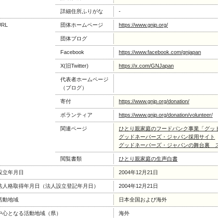
詳細住所ふりがな
-
URL
団体ホームページ
https://www.gnjp.org/
団体ブログ
Facebook
https://www.facebook.com/gnjapan
X(旧Twitter)
https://x.com/GNJapan
代表者ホームページ
（ブログ）
寄付
https://www.gnjp.org/donation/
ボランティア
https://www.gnjp.org/donation/volunteer/
関連ページ
ひとり親家庭のフードバンク事業「グッ
グッドネーバーズ・ジャパン採用サイト
グッドネーバーズ・ジャパンの舞台裏 
閲覧書類
ひとり親家庭の生声白書
設立年月日
2004年12月21日
法人格取得年月日（法人設立登記年月日）
2004年12月21日
活動地域
日本全国および海外
中心となる活動地域（県）
海外