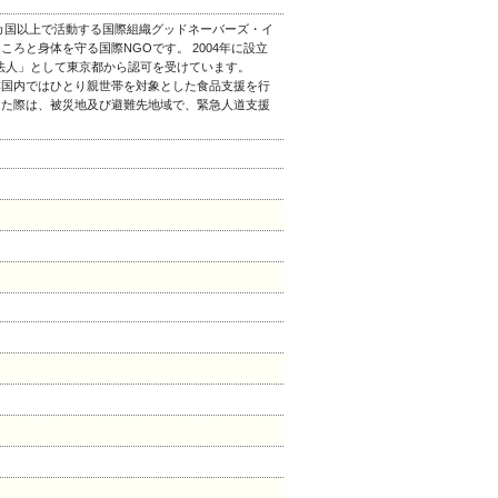
0カ国以上で活動する国際組織グッドネーバーズ・イ
ろと身体を守る国際NGOです。 2004年に設立
O法人」として東京都から認可を受けています。
本国内ではひとり親世帯を対象とした食品支援を行
した際は、被災地及び避難先地域で、緊急人道支援