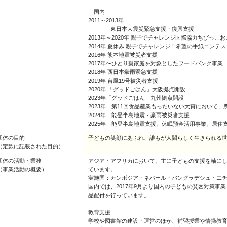
―国内―
2011～2013年
東日本大震災緊急支援・復興支援
2013年～2020年 親子でチャレンジ国際協力ちびっこ
2014年 夏休み 親子でチャレンジ！希望の手紙コンテス
2016年 熊本地震被災者支援
2017年〜ひとり親家庭を対象としたフードバンク事業
2018年 西日本豪雨緊急支援
2019年 台風19号被災者支援
2020年 「グッドごはん」大阪拠点開設
2023年「グッドごはん」九州拠点開設
2023年 第11回食品産業もったいない大賞において
2024年 能登半島地震・豪雨被災者支援
2025年 能登半島地震支援、休眠預金活用事業、居住
団体の目的
子どもの笑顔にあふれ、誰もが人間らしく生きられる
（定款に記載された目的）
団体の活動・業務
アジア・アフリカにおいて、主に子どもの支援を軸に
（事業活動の概要）
ています。
実施国：カンボジア・ネパール・バングラデシュ・エ
国内では、2017年9月より国内の子どもの貧困対策事
品配付を行っています。
教育支援
学校や図書館の建設・運営のほか、補習授業や情操教