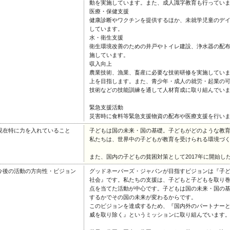
動を実施しています。また、成人識字教育も行ってい
医療・保健支援
健康診断やワクチンを提供するほか、未就学児童のデ
しています。
水・衛生支援
衛生環境改善のための井戸やトイレ建設、浄水器の配
施しています。
収入向上
農業技術、漁業、畜産に必要な技術研修を実施してい
上を目指します。また、青少年・成人の就労・起業の
技術などの技能訓練を通して人材育成に取り組んでい
緊急支援活動
災害時に食料等緊急支援物資の配布や医療支援を行い
現在特に力を入れていること
子どもは国の未来・国の基礎。子どもがどのような教
私たちは、世界中の子どもが教育を受けられる環境づ
また、国内の子どもの貧困対策として2017年に開始
今後の活動の方向性・ビジョン
グッドネーバーズ・ジャパンが目指すビジョンは『子
社会』です。私たちの支援は、子どもと子どもを取り
点を当てた活動が中心です。子どもは国の未来・国の
するかでその国の未来が変わるからです。
このビジョンを達成するため、『国内外のパートナー
威を取り除く』というミッションに取り組んでいます