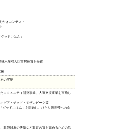
おえかきコンテスト
ト
「グッドごはん」
、農林水産省大臣官房長賞を受賞
支援
世界の実現
したコミュニティ開発事業、人道支援事業を実施し
チオピア・チャド・モザンビーク等
業「グッドごはん」を開始し、ひとり親世帯への食
育、教師対象の研修など教育の質を高めるための活