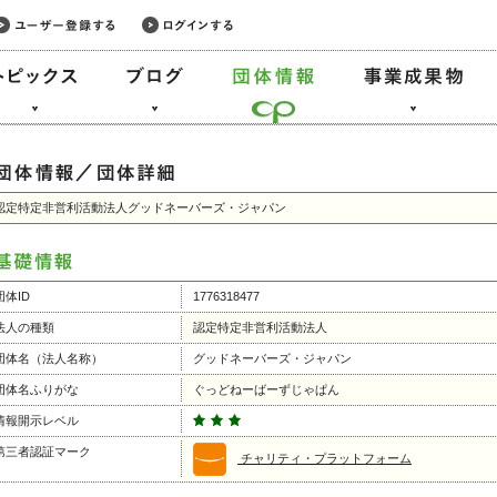
認定特定非営利活動法人グッドネーバーズ・ジャパン
団体ID
1776318477
法人の種類
認定特定非営利活動法人
団体名（法人名称）
グッドネーバーズ・ジャパン
団体名ふりがな
ぐっどねーばーずじゃぱん
情報開示レベル
第三者認証マーク
チャリティ・プラットフォーム