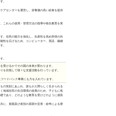
ます。
イケアセンターを運営し、栄養価の高い給食を提供
布、これらの使用・管理方法の指導や衛生教育を実
ます。住民の能力を強化し、生産性を高め所得の向
可能性を広げるため、コンピューター、英語、裁縫
ます。
ます。
育を受けるかでその国の未来が変わります。
くりを目指して様々な支援活動を行っています。
したフードバンク事業にも力を入れています。
どもの笑顔にあふれ、誰もが人間らしく生きられる
巻く地域住民の生活環境の改善のため、子どもに焦
基礎であり、どのような教育を受けどのように成長
と共に、貧困及び差別の原因や災害・紛争による脅
。