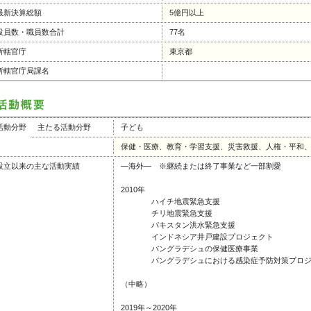
最新決算総額
5億円以上
役員数・職員数合計
77名
所轄官庁
東京都
所轄官庁局課名
活動分野
主たる活動分野
子ども
保健・医療、教育・学習支援、災害救援、人権・平和
設立以来の主な活動実績
―海外― ※継続または終了事業など一部割愛
2010年
ハイチ地震緊急支援
チリ地震緊急支援
パキスタン洪水緊急支援
インドネシア井戸建設プロジェクト
バングラデシュの保健医療事業
バングラデシュにおける感染症予防対策プロジ
（中略）
2019年～2020年