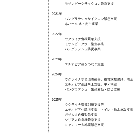
モザンビークサイクロン緊急支援
2021年
バングラデシュサイクロン緊急支援
ネパール 水・衛生事業
2022年
ウクライナ危機緊急支援
モザンビーク水・衛生事業
バングラデシュ防災事業
2023年
エチオピア命をつなぐ支援
2024年
ウクライナ学習環境改善、被災家屋修繕、現金給
エチオピア生計向上支援、平和構築
バングラデシュ 気候変動・防災支援
2025年
ウクライナ職業訓練支援等
エチオピア住環境支援、トイレ・給水施設支
ガザ人道危機緊急支援
シリア人道危機緊急支援
ミャンマー大地震緊急支援