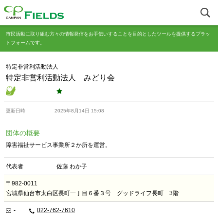
市民活動に取り組む方々の情報発信をお手伝いすることを目的としたツールを提供するプラッ
トフォームです。
特定非営利活動法人
特定非営利活動法人 みどり会
更新日時
2025年8月14日 15:08
団体の概要
障害福祉サービス事業所２か所を運営。
代表者
佐藤 わか子
〒982-0011
宮城県仙台市太白区長町一丁目６番３号 グッドライフ長町 3階
-
022-762-7610