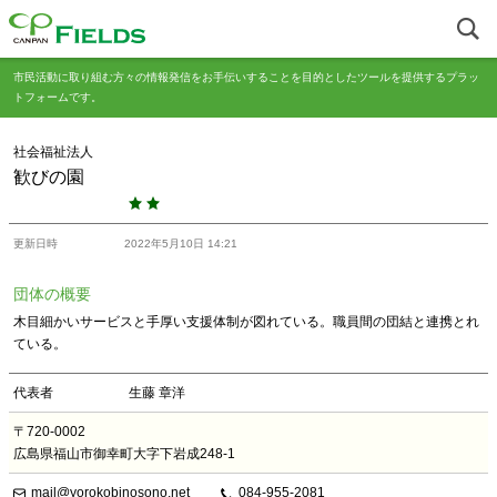
市民活動に取り組む方々の情報発信をお手伝いすることを目的としたツールを提供するプラッ
トフォームです。
社会福祉法人
歓びの園
更新日時
2022年5月10日 14:21
団体の概要
木目細かいサービスと手厚い支援体制が図れている。職員間の団結と連携とれ
ている。
代表者
生藤 章洋
〒720-0002
広島県福山市御幸町大字下岩成248-1
mail@yorokobinosono.net
084-955-2081