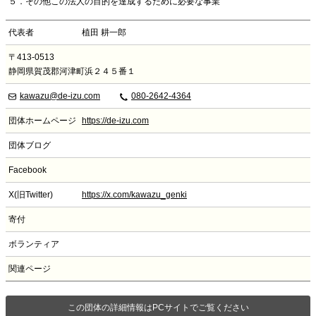
５．その他この法人の目的を達成するために必要な事業
代表者
植田 耕一郎
〒413-0513
静岡県賀茂郡河津町浜２４５番１
kawazu@de-izu.com
080-2642-4364
団体ホームページ
https://de-izu.com
団体ブログ
Facebook
X(旧Twitter)
https://x.com/kawazu_genki
寄付
ボランティア
関連ページ
この団体の詳細情報はPCサイトでご覧ください