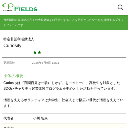
市民活動に取り組む方々の情報発信をお手伝いすることを目的としたツールを提供するプラッ
トフォームです。
特定非営利活動法人
Curiosity
更新日時
2026年5月9日 12:31
団体の概要
Curiosityは『百聞百見は一験にしかず』をモットーに、高校生を対象とした
SDGs×チャリティ起業体験プログラムを中心とした活動を行っています。
活動を支えるボランティアは大学生、社会人まで幅広い世代が活動を支えてい
ます。
代表者
小川 智康