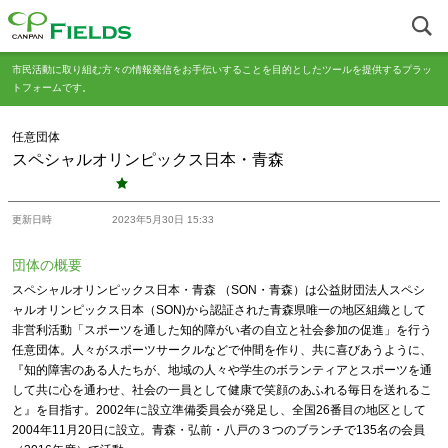
市民活動に取り組む方々の情報発信をお手伝いすることを目的としたツールを提供するプラッ
トフォームです。
任意団体
スペシャルオリンピックス日本・青森
更新日時
2023年5月30日 15:33
団体の概要
スペシャルオリンピックス日本・青森 （SON・青森）は公益財団法人スペシ
ャルオリンピックス日本（SON)から認証された青森県唯一の地区組織として
非営利活動「スポーツを通した知的障がい者の自立と社会参加の促進」を行う
任意団体。人々がスポーツサークルなどで仲間を作り、共に喜びあうように、
『知的障害のある人たちが、地域の人々や学生のボランティアとスポーツを通
して共に心を通わせ、社会の一員として健康で笑顔のあふれる毎日を送れるこ
と』を目指す。2002年に設立準備委員会が発足し、全国26番目の地区として
2004年11月20日に設立。青森・弘前・八戸の３つのブランチで135名の会員