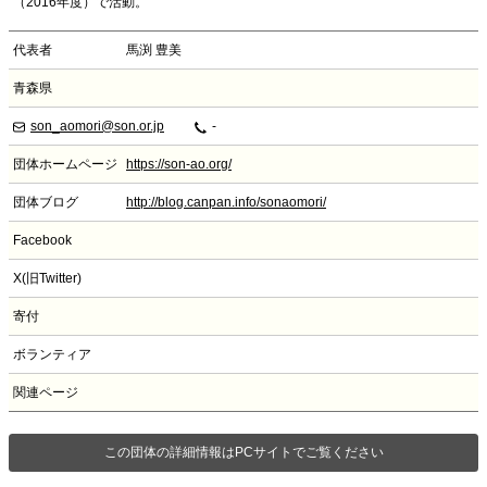
（2016年度）で活動。
代表者
馬渕 豊美
青森県
son_aomori@son.or.jp
-
団体ホームページ
https://son-ao.org/
団体ブログ
http://blog.canpan.info/sonaomori/
Facebook
X(旧Twitter)
寄付
ボランティア
関連ページ
この団体の詳細情報はPCサイトでご覧ください