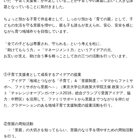
いた「子育て支援者」が不足していることが子育て中の家庭において大きな課
題となっていることに気付きました。
ちょっと預かる子育て伴走者として、しっかり預かる「育ての親」として、子
どもの生活を守る里親を増やし、親も子も誰もが支えられ、安心、安全を感じ
ながら育つ地域作りを目指しています。
「全ての子どもは尊重され、守られる」という考えを柱に、
「助けてもらう力」＝「マネージメント力」というアイデアの元、
お互いが支え、助け合う事を根っことして次の三つの活動を行っています。
①子育て支援者として成長するアイデアの提案
・アイデア「地域とつながる「子育て」＆「里親制度」～ママからファミサ
ポへ、ファミサポから里親へ～」（東京大学公共政策大学院主催 政策コンテス
ト「チャレンジオープンガバナンス2016」総合グランプリ受賞アイデア、協
力：中野区）を活用して、ファミリサポートから里親までつながりを持たせ
た、グラデーションのある地域子育て支援制度の提案活動を行う。
②里親の周知活動
・「里親」の大切さを知ってもらい、里親のなり手を増やすための周知活動
を行う。