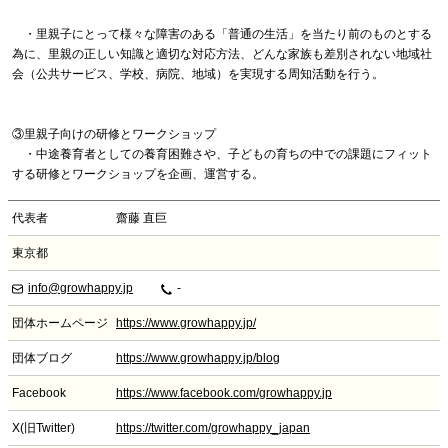
・里親子にとって様々な障害のある「普通の生活」を当たり前のものとする
為に、里親の正しい知識と適切な対応方法、どんな家族も差別されない地域社
会（公共サービス、学校、病院、地域）を実現する周知活動を行う。
③里親子向けの研修とワークショップ
・中途養育者としての養育困難さや、子どもの育ちの中での課題にフィット
する研修とワークショップを企画、運営する。
代表者
齋藤 直巨
東京都
info@growhappy.jp
-
団体ホームページ
https://www.growhappy.jp/
団体ブログ
https://www.growhappy.jp/blog
Facebook
https://www.facebook.com/growhappy.jp
X(旧Twitter)
https://twitter.com/growhappy_japan