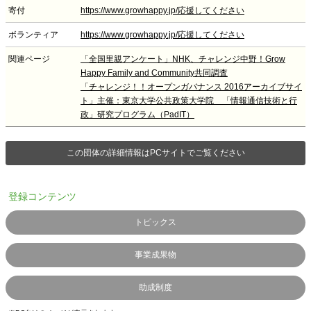
寄付
https://www.growhappy.jp/応援してください
ボランティア
https://www.growhappy.jp/応援してください
関連ページ
「全国里親アンケート」NHK、チャレンジ中野！Grow
Happy Family and Community共同調査
「チャレンジ！！オープンガバナンス 2016アーカイブサイ
ト」主催：東京大学公共政策大学院 「情報通信技術と行
政」研究プログラム（PadIT）
この団体の詳細情報はPCサイトでご覧ください
登録コンテンツ
トピックス
事業成果物
助成制度