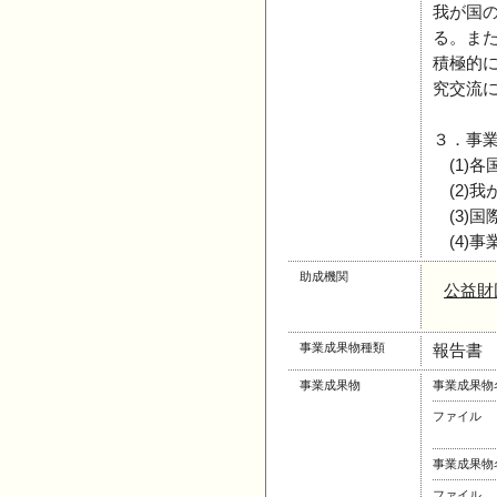
我が国
る。ま
積極的
究交流
３．事
(1)各
(2)我
(3)国
(4)事
助成機関
公益財
事業成果物種類
報告書
事業成果物
事業成果物
ファイル
事業成果物
ファイル