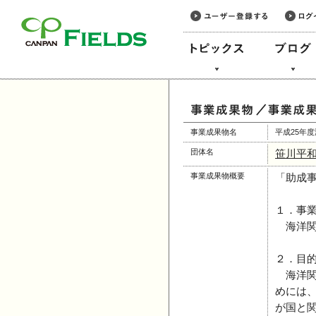
このページの本文へ
事業成果物名
平成25年
団体名
笹川平
事業成果物概要
「助成
１．事
海洋関
２．目
海洋関
めには
が国と