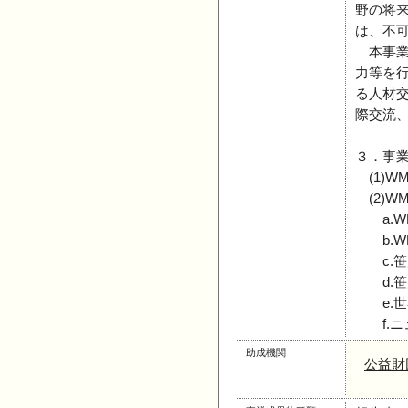
野の将
は、不
本事業
力等を
る人材
際交流
３．事
(1)W
(2)W
a.W
b.W
c.笹
d.笹
e.世
f.ニ
助成機関
公益財