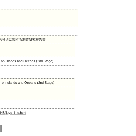
発の推進に関する調査研究報告書
ar on Islands and Oceans (2nd Stage)
ar on Islands and Oceans (2nd Stage)
648/jigyo_info.html