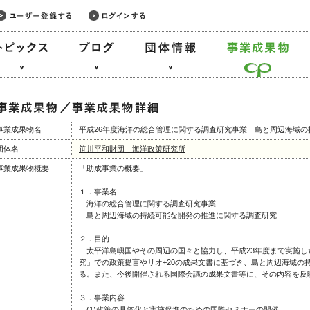
事業成果物名
平成26年度海洋の総合管理に関する調査研究事業 島と周辺海域
団体名
笹川平和財団 海洋政策研究所
事業成果物概要
「助成事業の概要」
１．事業名
海洋の総合管理に関する調査研究事業
島と周辺海域の持続可能な開発の推進に関する調査研究
２．目的
太平洋島嶼国やその周辺の国々と協力し、平成23年度まで実施し
究」での政策提言やリオ+20の成果文書に基づき、島と周辺海域の
る。また、今後開催される国際会議の成果文書等に、その内容を反
３．事業内容
(1)政策の具体化と実施促進のための国際セミナーの開催