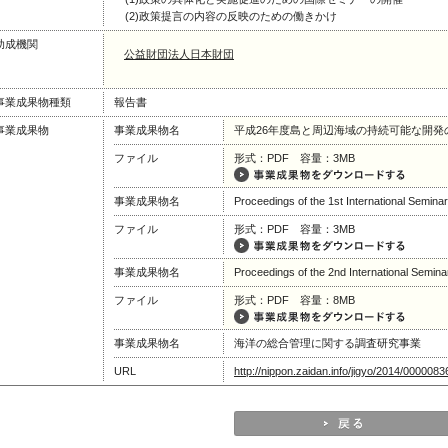
(2)政策提言の内容の反映のための働きかけ
助成機関
公益財団法人日本財団
事業成果物種類
報告書
事業成果物
事業成果物名
平成26年度島と周辺海域の持続可能な開
ファイル
形式：PDF 容量：3MB
事業成果物名
Proceedings of the 1st International Semin
ファイル
形式：PDF 容量：3MB
事業成果物名
Proceedings of the 2nd International Semin
ファイル
形式：PDF 容量：8MB
事業成果物名
海洋の総合管理に関する調査研究事業
URL
http://nippon.zaidan.info/jigyo/2014/0000083