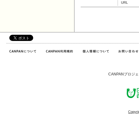
URL
CANPANプロジ
Copyri