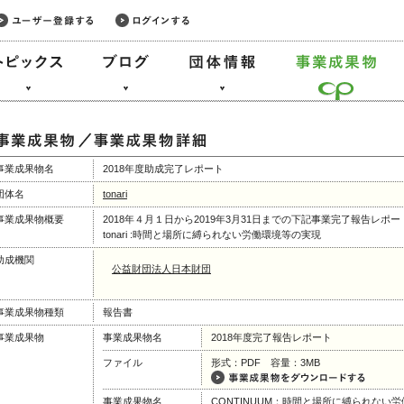
事業成果物名
2018年度助成完了レポート
団体名
tonari
事業成果物概要
2018年４月１日から2019年3月31日までの下記事業完了報告レポー
tonari :時間と場所に縛られない労働環境等の実現
助成機関
公益財団法人日本財団
事業成果物種類
報告書
事業成果物
事業成果物名
2018年度完了報告レポート
ファイル
形式：PDF 容量：3MB
事業成果物名
CONTINUUM：時間と場所に縛られない