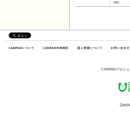
URL
CANPANプロジ
Copyri