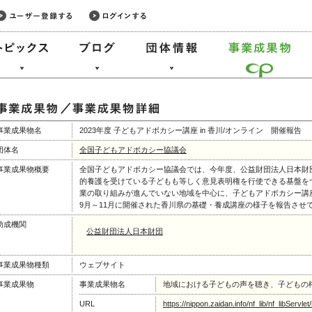
事業成果物名
2023年度 子どもアドボカシー講座 in 香川/オンライン 開催報告
団体名
全国子どもアドボカシー協議会
事業成果物概要
全国子どもアドボカシー協議会では、今年度、公益財団法人日本財
的養護を受けている子どもも等しく意見表明権を行使できる基盤を
業の取り組みが進んでいない地域を中心に、子どもアドボカシー講
9月～11月に開催された香川県の基礎・養成講座の様子を報告させ
助成機関
公益財団法人日本財団
事業成果物種類
ウェブサイト
事業成果物
事業成果物名
地域における子どもの声を聴き、子どもの
URL
https://nippon.zaidan.info/nf_lib/nf_libSer