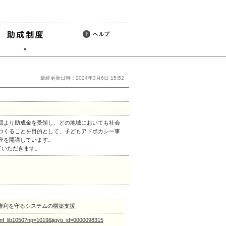
最終更新日時：2024年3月6日 15:52
団より助成金を受領し、どの地域においても社会
つくることを目的として、子どもアドボカシー事
座を開講しています。
ていただきます。
権利を守るシステムの構築支援
vlet/nf_lib1050?np=1019&jigyo_id=0000098315