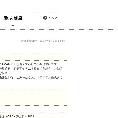
最終更新日時：2024年4月9日 13:44
IMAALU】を普及するための紹介動画です。
トを集める、応援アイテム交換までを紹介した動画
な説明
交換発生から「ごみを拾う人」へアイテム提供まで
（CFB・海と日本2023）