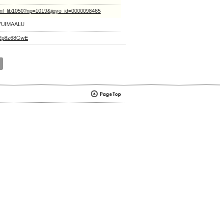
vlet/nf_lib1050?np=1019&jigyo_id=0000098465
IMAALU
Yx2p8z68GwE