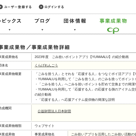
事業成果物名
2023年度 ごみ拾いポイントアプリ【YUIMAALU】の紹介動画
団体名
くらげれんごう
事業成果物概要
「ごみを捨う人」とそれを「応援する人」をつなぐポイ活アプリ【YU
・YUIMAALUを利用して「ごみを捨う人」のごみを捨ってポイン
・「ごみを拾う人」へごみを拾いポイントを貯めて交換までの簡潔
・YUIMAALUを利用して「応援する人」の応援する側のアイテム
の紹介動画
・「応援する人」へ応援アイテム提供物の簡潔な説明
助成機関
公益財団法人日本財団
事業成果物種類
ウェブサイト
事業成果物
事業成果物名
ごみ拾いアプリを活用したごみ拾い活動の促進