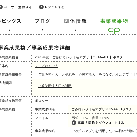
事業成果物名
2023年度 ごみひろいポイ活アプリ【YUIMAALU】ポスター
団体名
くらげれんごう
事業成果物概要
「ごみを拾う人」とそれを「応援する人」をつなぐポイ活アプリ【YU
助成機関
公益財団法人日本財団
事業成果物種類
ポスター
事業成果物
事業成果物名
ごみ拾いポイ活アプリYUIMAALUポスター
ファイル
形式：JPG 容量：1MB
事業成果物名
ごみ拾いアプリを活用したごみ拾い活動の促進