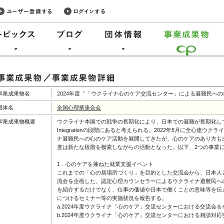
事業成果物名
2024年度「「ウクライナ心のケア交流センター」による避難民へ
団体名
全国心理業連合会
事業成果物概要
ウクライナ本国での戦争の長期化により、日本での避難が長期化している
Integrationの段階にあると考えられる。2022年5月に全心連
ナ避難民への心のケア活動を展開してきたが、心のケアのあり方も次
度は新たな段階を模索しながらの活動となった。以下、2つの事業
1．心のケアを兼ねた就業支援イベント
これまでの「心の居場所づくり」を目的とした交流会から、日本人
流会を企画した。認定心理カウンセラーによるウクライナ避難民へ
を紹介するだけでなく、仕事の価値や日本で働くことの意味等を伝
につけるセミナー等の実施状況を報告する。
a.2024年度ウクライナ「心のケア」交流センターにおける交流会
b.2024年度ウクライナ「心のケア」交流センターにおける相談対