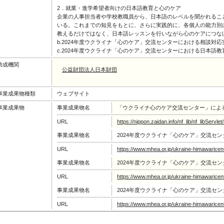
2．就業・進学希望者向けの日本語教育と心のケア
企業の人事担当者や学校教職員から、日本語のレベルを聞かれるこ
いる。これまでの知見をもとに、さらに実践的に、各個人の能力別
教えるだけではなく、日本語レッスンを行いながら心のケアにつな
b.2024年度ウクライナ「心のケア」交流センターにおける相談対
c.2024年度ウクライナ「心のケア」交流センターにおける日本語
助成機関
公益財団法人日本財団
事業成果物種類
ウェブサイト
事業成果物
事業成果物名
「ウクライナ心のケア交流センター」によ
URL
https://nippon.zaidan.info/nf_lib/nf_libSer
事業成果物名
2024年度ウクライナ「心のケア」交流セ
URL
https://www.mhea.or.jp/ukraine-himawaricent
事業成果物名
2024年度ウクライナ「心のケア」交流セ
URL
https://www.mhea.or.jp/ukraine-himawaricent
事業成果物名
2024年度ウクライナ「心のケア」交流セ
URL
https://www.mhea.or.jp/ukraine-himawaricent