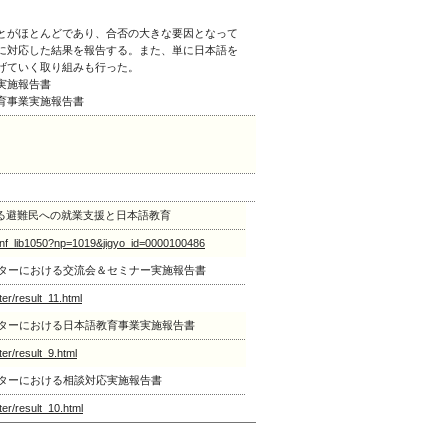
とがほとんどであり、合否の大きな要因となって
に対応した結果を報告する。また、単に日本語を
げていく取り組みも行った。
応実施報告書
教育事業実施報告書
る避難民への就業支援と日本語教育
vlet/nf_lib1050?np=1019&jigyo_id=0000100486
ンターにおける交流会＆セミナー実施報告書
er/result_11.html
ンターにおける日本語教育事業実施報告書
er/result_9.html
ンターにおける相談対応実施報告書
er/result_10.html