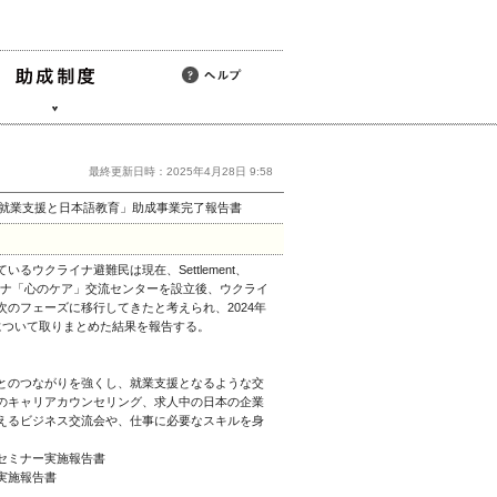
最終更新日時：2025年4月28日 9:58
の就業支援と日本語教育」助成事業完了報告書
ウクライナ避難民は現在、Settlement、
ウクライナ「心のケア」交流センターを設立後、ウクライ
のフェーズに移行してきたと考えられ、2024年
について取りまとめた結果を報告する。
とのつながりを強くし、就業支援となるような交
のキャリアカウンセリング、求人中の日本の企業
えるビジネス交流会や、仕事に必要なスキルを身
＆セミナー実施報告書
応実施報告書