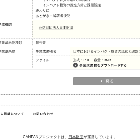
インパクト投資の推進方針と課題認識
終わりに
あとがき ‒ 編著者後記
助成機関
公益財団法人日本財団
事業成果物種類
報告書
事業成果物
事業成果物名
日本におけるインパクト投資の現状と課題 2
ファイル
形式：PDF 容量：3MB
CANPANプロジェクトは、
日本財団
が運営しています。