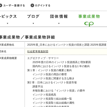
事業成果物名
2025年度_日本におけるインパクト投資の現状と課題 2025年度調査
団体名
社会変革推進財団
事業成果物概要
エグゼクティブ・サマリー
2025年度の日本のインパクト投資残高と増加要因
国内外におけるインパクト投資を巡る1 年の動向
第１章：インパクト投資の概要と動向
インパクト投資の用語の整理
インパクト投資に関連する主な動き
第2 章：日本におけるインパクト投資市場
調査手法
本報告書における『インパクト投資』の要件
インパクト投資残高
インパクト投資取り組み組織一覧
インパクト投資取り組み組織の属性
インパクト投資市場の分布状況