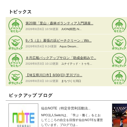
第20期「里山・森林ボランティア入門講座...
2026年8月6日 10:58更新
JUON(樹恩) N...
9／5（土）幕張の浜ビーチクリーン：Wo...
2026年8月4日 9:24更新
Aqua Dream...
８月広報バックアップサロン「助成金頼みで...
2026年8月3日 10:13更新
ユナイテッド・トゥモ...
【埼玉県川口市】8/30(日) 芝川プロ...
2026年8月3日 10:12更新
まちづくり川口
仙台NOTE（特定非営利活動法...
NPO法人Switchは、「学ぶ・働く」をとお
してこころの自立を目指す仙台NOTEを運営
しています。ブログでは...