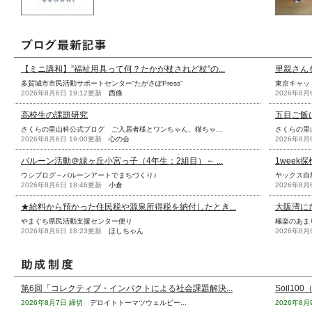
【ミニ講和】”福祉用具って何？たかが杖されど杖”の...
里親さんを
多賀城市市民活動サポートセンター“たがさぽPress”
東京キャッ
2026年8月6日 19:12更新
西條
2026年8月
高校生の課題研究
五目ご飯
さくらの里山科公式ブログ ご入居者様とワンちゃん、猫ちゃ...
さくらの里
2026年8月6日 19:00更新
心の会
2026年8月
バルーン活動＠緑ヶ丘小宮っ子（4年生：2組目）～ ...
1week
ウシブログ～バルーンアートでまちづくり♪
ヤックス自
2026年8月6日 18:46更新
小倉
2026年8月
★給料から預かった住民税や源泉所得税を納付したとき...
大阪湾に
やまぐち県民活動支援センター便り
極楽のあま
2026年8月6日 18:23更新
ほしちゃん
2026年8月
第6回「コレクティブ・インパクトによる社会課題解決...
Soil10
2026年8月7日 締切
デロイトトーマツウェルビー...
2026年8月