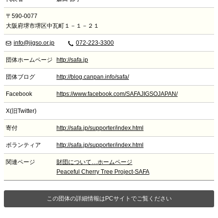
〒590-0077
大阪府堺市堺区中瓦町１－１－２１
info@jigso.or.jp
072-223-3300
団体ホームページ
http://safa.jp
団体ブログ
http://blog.canpan.info/safa/
Facebook
https://www.facebook.com/SAFAJIGSOJAPAN/
X(旧Twitter)
寄付
http://safa.jp/supporter/index.html
ボランティア
http://safa.jp/supporter/index.html
関連ページ
財団について…ホームページ
Peaceful Cherry Tree Project-SAFA
この団体の詳細情報はPCサイトでご覧ください