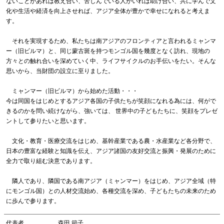
ないことがあれば教え合い、苦しんでいる人がいれば助け合い、共に学んで文
化や生活や経済を向上させれば、アジア全体が豊かで幸せになれると考えま
す。
それを実現するため、私たちは南アジアのフロンティアと言われるミャンマ
ー（旧ビルマ）と、同じ蒙古斑を持つモンゴル国を幾度となく訪れ、現地の
方々との触れ合いを深めていく中、ライフサイクルのお手伝いをたい。そんな
思いから、当財団の設立に至りました。
ミャンマー（旧ビルマ）から始めた活動・・・
今は同国をはじめとするアジア各国の子供たちが笑顔になれる為には、何がで
きるのかを問い続けながら、強いては、 世界中の子どもたちに、笑顔をプレゼ
ントして参りたいと思います。
文化・教育・医療交流をはじめ、基幹産業である農・水産業など各分野で、
日本の豊富な経験と知識を伝え、アジア諸国の友好交流と振興・発展のために
全力で取り組む決意であります。
隣人であり、隣国である南アジア（ミャンマー）をはじめ、アジア全域（特
にモンゴル国）との人材交流始め、各種交流を深め、子どもたちの未来のため
に歩んで参ります。
代表者
森田 節子