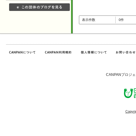
表示件数
0件
CANPANプロジ
Copyri